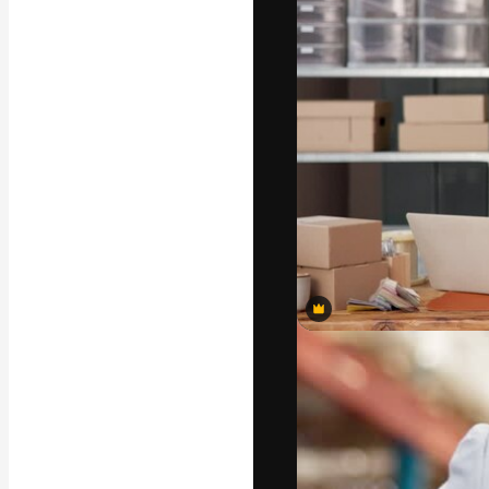
A plataforma cr
seu melhor trab
assinantes entr
agências e estú
Português
Premium
Premium
Premium
Premium
Premium
Premium
Premium
Premium
Premium
Premium
Premium
Premium
Premium
Premium
Premium
Premium
Premium
Premium
Premium
Premium
Premium
Premium
Premium
Premium
Premium
Premium
Premium
Premium
Premium
Premium
Premium
Premium
Premium
Premium
Premium
Premium
Premium
Premium
Premium
Premium
Premium
Premium
Premium
Premium
Premium
Premium
Premium
Premium
Premium
Premium
Premium
Premium
Premium
Premium
Premium
Premium
Premium
Premium
Premium
Premium
Premium
Premium
Premium
Premium
Premium
Premium
Premium
Premium
Gerado por IA
Gerado por IA
Gerado por IA
Copyright © 2010