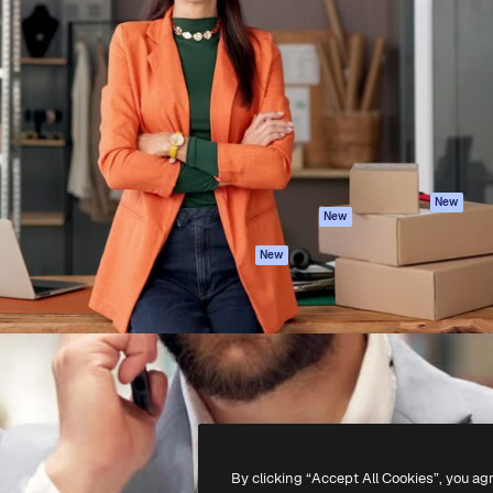
iativa para você direcionar
Spaces
Academy
alho. Mais de 1 milhão de
Assistente de IA
Documentação
e criativos, empresas,
Gerador de
Atendimento
dios.
imagens
Termos e
Gerador de vídeos
condições
Texto para voz
Política de
privacidade
Conteúdo de stock
Originais
MCP para
New
New
Claude/ChatGPT
Política de cooki
Agentes
Central de
New
confiabilidade
API
Afiliados
App móvel
Empresas
Todas as
ferramentas
-
2026
Freepik Company S.L.U.
Todos os direitos reservados
.
By clicking “Accept All Cookies”, you ag