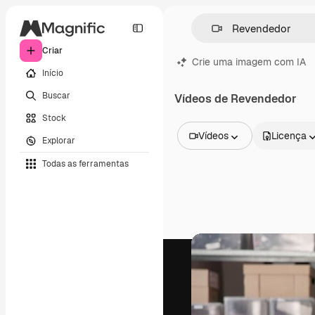
Criar
Crie uma imagem com IA
Início
Buscar
Vídeos de Revendedor
Stock
Vídeos
Licença
Explorar
Todas as imagens
Todas as ferramentas
Vetores
Ilustrações
Fotos
PSD
Modelos
Mockups
Vídeos
Clipes de vídeo
Animações
Modelos de vídeos
Ícones
Modelos 3D
Fontes