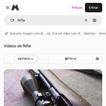
Magnific
Preços
Entrar
Close menu
Limpar
Pesqui
Crie uma imagem com IA
Crie um vídeo com IA
Abstrato
Ani
Vídeos de Rifle
Vídeos
Filtros