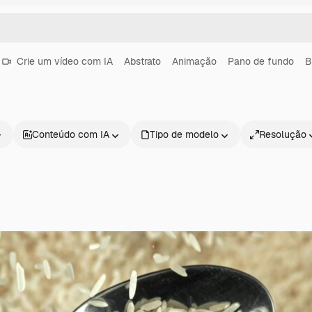
Crie um vídeo com IA
Abstrato
Animação
Pano de fundo
B
Conteúdo com IA
Tipo de modelo
Resolução
Produtos
Começar