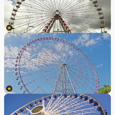
Premium
Premium
Premium
Premium