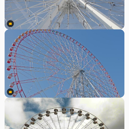
Premium
Premium
Premium
Premium