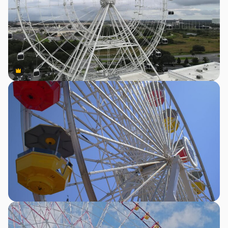
Premium
Premium