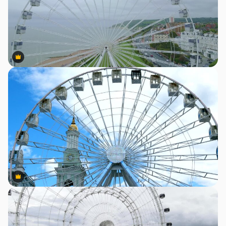
Premium
Premium
Premium
Premium