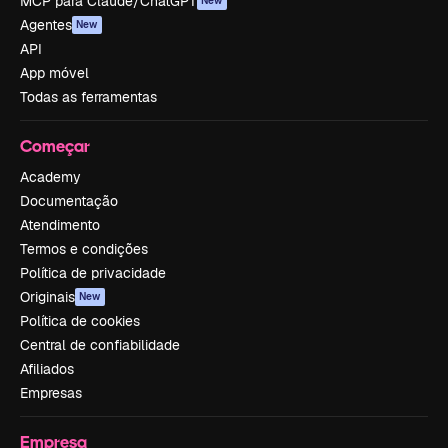
MCP para Claude/ChatGPT
New
Agentes
New
API
App móvel
Todas as ferramentas
Começar
Academy
Documentação
Atendimento
Termos e condições
Política de privacidade
Originais
New
Política de cookies
Central de confiabilidade
Afiliados
Empresas
Empresa