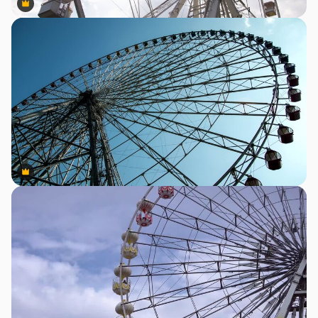
Premium
Premium
Premium
Premium