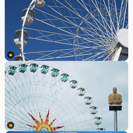
Premium
Premium
Premium
Premium