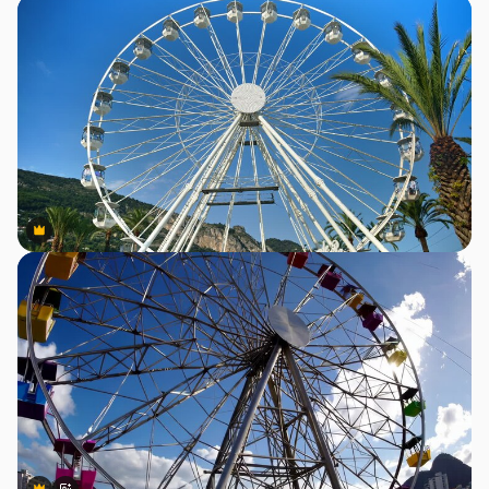
Premium
Premium