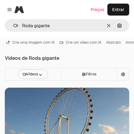
Magnific
Preços
Entrar
Close menu
Limpar
Pesqui
Crie uma imagem com IA
Crie um vídeo com IA
Abstrato
Ani
Vídeos de Roda gigante
Vídeos
Filtros