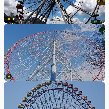
Premium
Premium
Gerado por IA
Premium
Premium