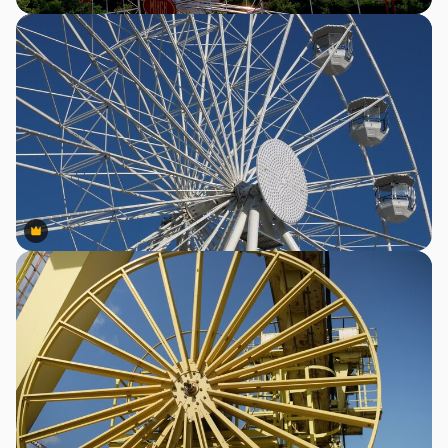
Premium
Premium