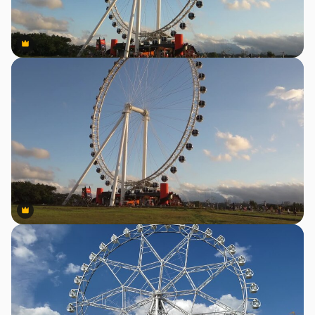
Premium
Premium
Premium
Premium