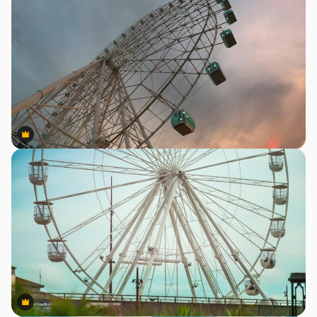
Premium
Premium
Premium
Premium