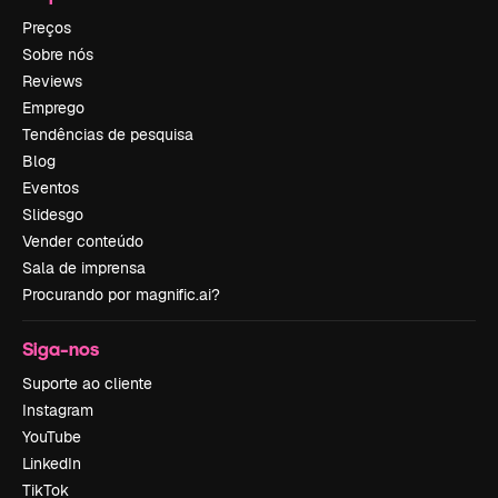
Preços
Sobre nós
Reviews
Emprego
Tendências de pesquisa
Blog
Eventos
Slidesgo
Vender conteúdo
Sala de imprensa
Procurando por magnific.ai?
Siga-nos
Suporte ao cliente
Instagram
YouTube
LinkedIn
TikTok