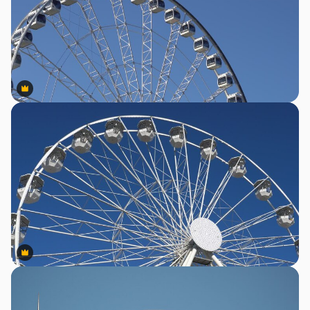
Premium
Premium
Premium
Premium