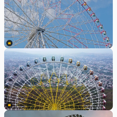
Premium
Premium
Premium
Premium