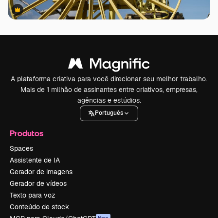
Premium
Premium
A plataforma criativa para você direcionar seu melhor trabalho.
Mais de 1 milhão de assinantes entre criativos, empresas,
agências e estúdios.
Português
Produtos
Spaces
Assistente de IA
Gerador de imagens
Gerador de vídeos
Texto para voz
Conteúdo de stock