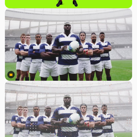
Premium
Premium