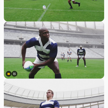
Premium
Premium
Gerado por IA