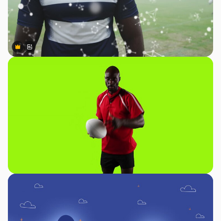
Premium
Premium
Gerado por IA