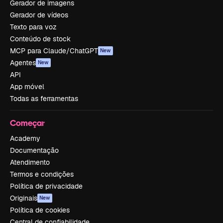
Gerador de imagens
Gerador de vídeos
Texto para voz
Conteúdo de stock
MCP para Claude/ChatGPT
New
Agentes
New
API
App móvel
Todas as ferramentas
Começar
Academy
Documentação
Atendimento
Termos e condições
Política de privacidade
Originais
New
Política de cookies
Central de confiabilidade