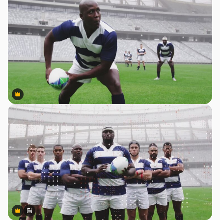
Premium
Premium
Premium
Premium
Gerado por IA