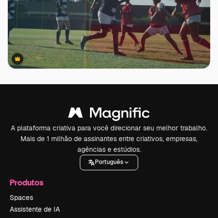
Premium
Premium
A plataforma criativa para você direcionar seu melhor trabalho.
Mais de 1 milhão de assinantes entre criativos, empresas,
agências e estúdios.
Português
Produtos
Spaces
Assistente de IA