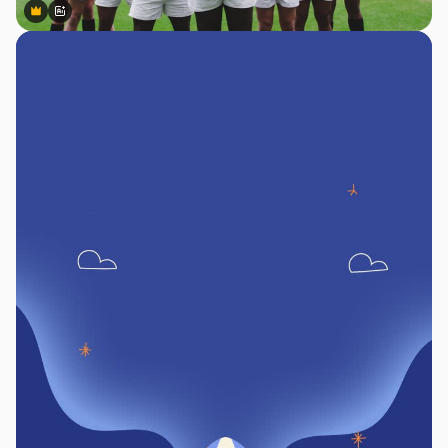
Premium
Premium
Gerado por IA