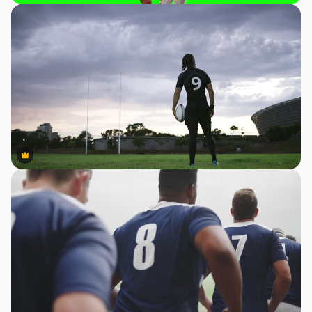
Premium
Premium