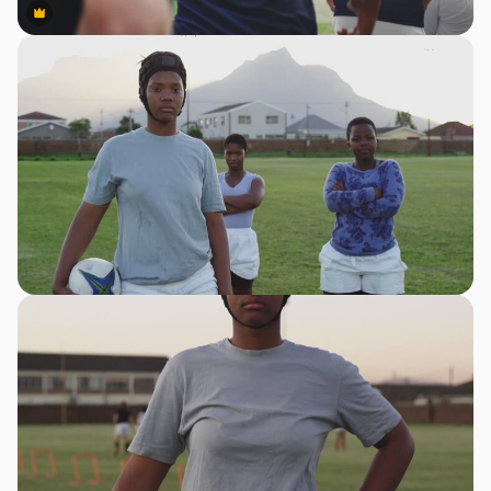
Premium
Premium