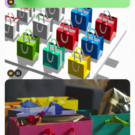
Premium
Premium
Premium
Premium
Gerado por IA