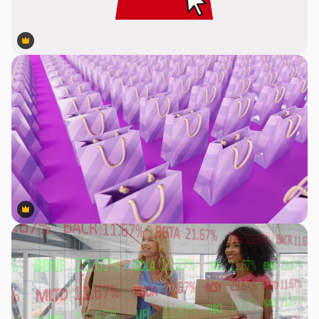
Premium
Premium
Premium
Premium