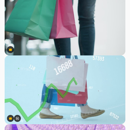
Premium
Premium
Premium
Premium
Gerado por IA