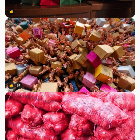
Premium
Premium
Premium
Premium
Gerado por IA