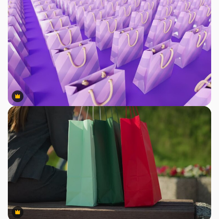
Premium
Premium
Premium
Premium