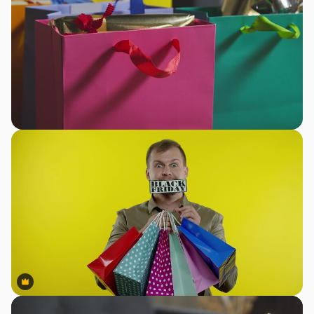
Premium
Premium