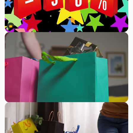
Premium
Premium