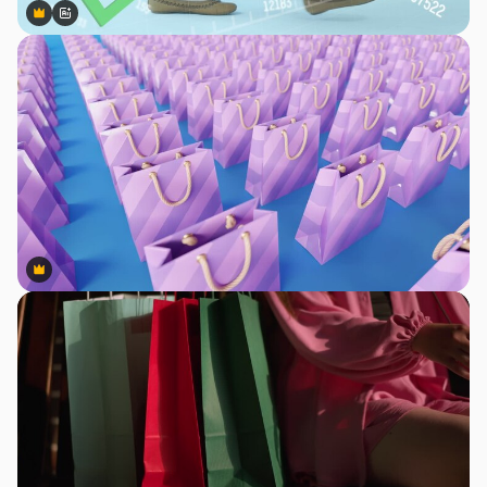
Premium
Premium
Gerado por IA
Premium
Premium