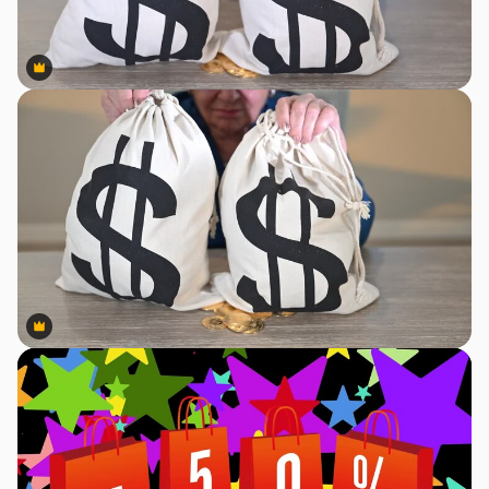
Premium
Premium
Premium
Premium