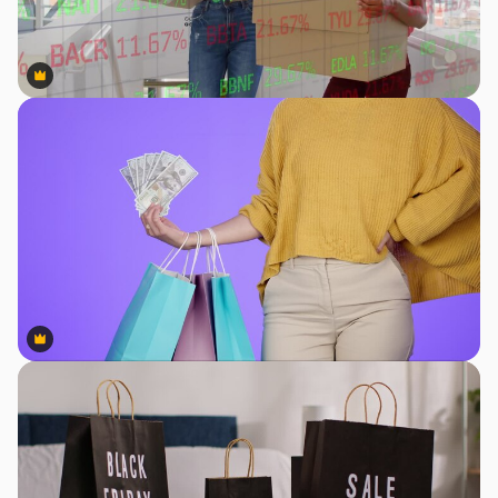
Premium
Premium
Premium
Premium