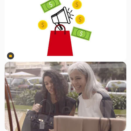
Premium
Premium