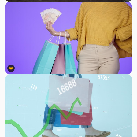
Premium
Premium