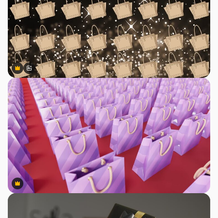
Premium
Premium
Gerado por IA
Premium
Premium