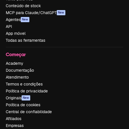
Conteúdo de stock
MCP para Claude/ChatGPT
New
Agentes
New
API
App móvel
Todas as ferramentas
Começar
Academy
Documentação
Atendimento
Termos e condições
Política de privacidade
Originais
New
Política de cookies
Central de confiabilidade
Afiliados
Empresas