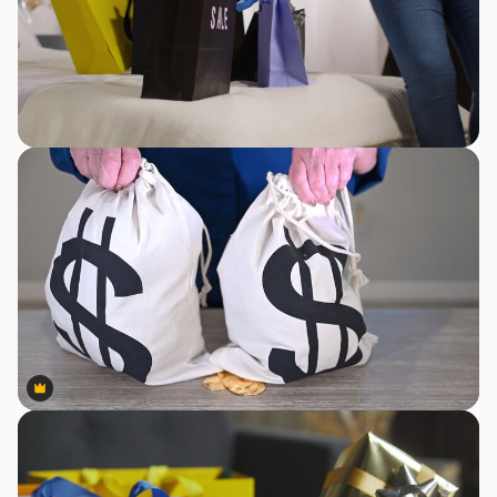
Premium
Premium