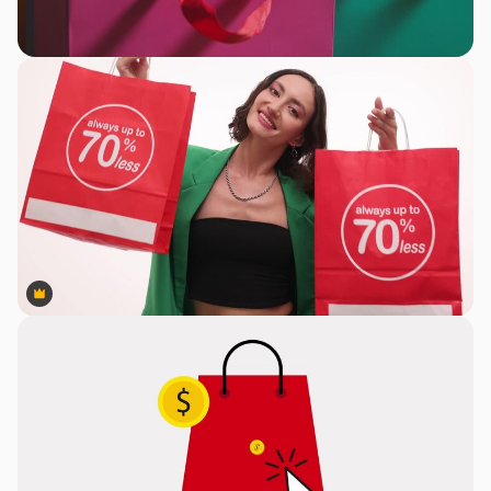
Premium
Premium