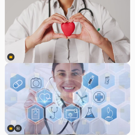
Premium
Premium
Premium
Premium
Gerado por IA