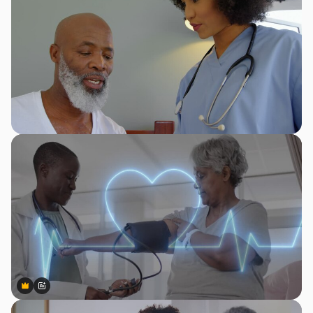
Premium
Premium
Gerado por IA