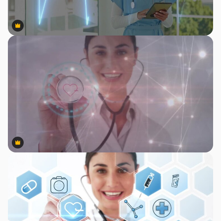
Premium
Premium
Premium
Premium