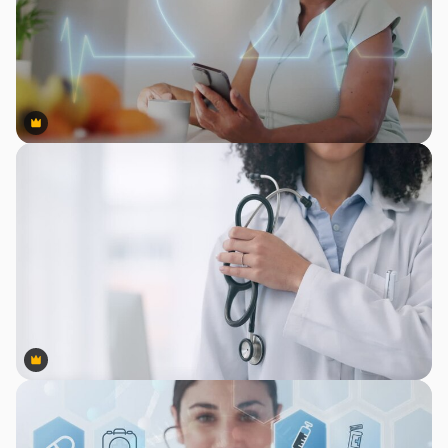
Premium
Premium
Premium
Premium