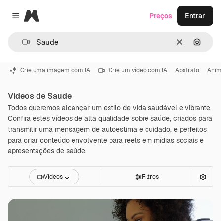
Magnific
Preços
Entrar
Close menu
Limpar
Pesqui
Crie uma imagem com IA
Crie um vídeo com IA
Abstrato
Ani
Vídeos de Saude
Todos queremos alcançar um estilo de vida saudável e vibrante.
Confira estes vídeos de alta qualidade sobre saúde, criados para
transmitir uma mensagem de autoestima e cuidado, e perfeitos
para criar conteúdo envolvente para reels em mídias sociais e
apresentações de saúde.
Vídeos
Filtros