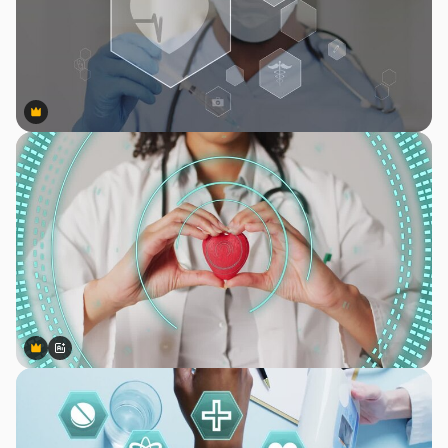
Premium
Premium
Premium
Premium
Gerado por IA