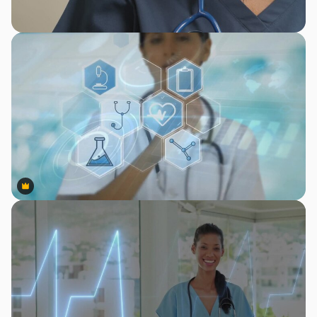
Premium
Premium