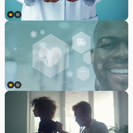
Premium
Premium
Gerado por IA
Premium
Premium
Gerado por IA