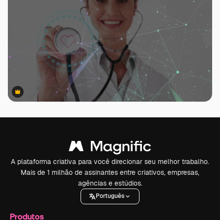
Premium
Premium
A plataforma criativa para você direcionar seu melhor trabalho.
Mais de 1 milhão de assinantes entre criativos, empresas,
agências e estúdios.
Português
Produtos