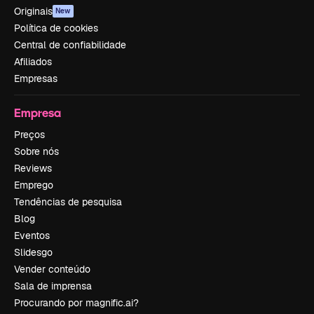
Originais
New
Política de cookies
Central de confiabilidade
Afiliados
Empresas
Empresa
Preços
Sobre nós
Reviews
Emprego
Tendências de pesquisa
Blog
Eventos
Slidesgo
Vender conteúdo
Sala de imprensa
Procurando por magnific.ai?