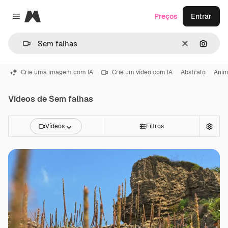
Magnific
Preços
Entrar
Close menu
Limpar
Pesqui
Crie uma imagem com IA
Crie um vídeo com IA
Abstrato
Ani
Vídeos de Sem falhas
Vídeos
Filtros