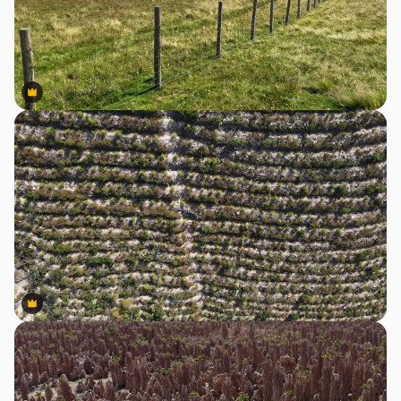
Premium
Premium
Premium
Premium