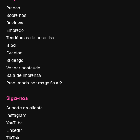
Preços
Sobre nós
Reviews
Emprego
Tendências de pesquisa
Blog
Eventos
Slidesgo
Vender conteúdo
Sala de imprensa
Procurando por magnific.ai?
Siga-nos
Suporte ao cliente
Instagram
YouTube
LinkedIn
TikTok