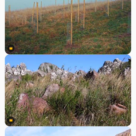
Premium
Premium
Premium
Premium