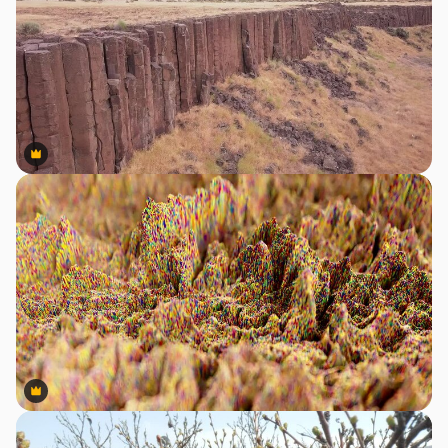
Premium
Premium
Premium
Premium