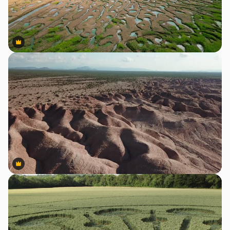
Premium
Premium
Premium
Premium