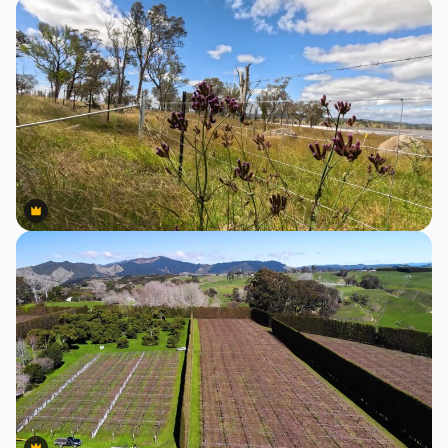
Premium
Premium