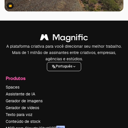
Premium
Premium
A plataforma criativa para você direcionar seu melhor trabalho.
Mais de 1 milhão de assinantes entre criativos, empresas,
agências e estúdios.
Português
Produtos
Spaces
Assistente de IA
Gerador de imagens
Gerador de vídeos
Texto para voz
Conteúdo de stock