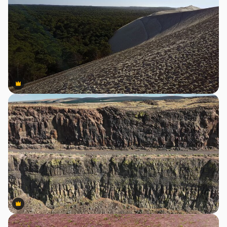
Premium
Premium
Premium
Premium