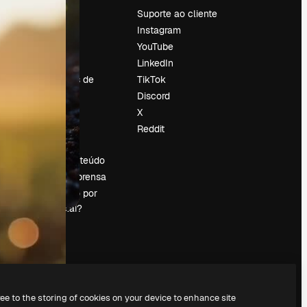
Preços
Suporte ao cliente
Sobre nós
Instagram
Reviews
YouTube
Emprego
LinkedIn
Tendências de
TikTok
pesquisa
Discord
Blog
X
Eventos
Reddit
es
Slidesgo
Vender conteúdo
Sala de imprensa
Procurando por
magnific.ai?
ree to the storing of cookies on your device to enhance site