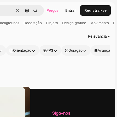
Preços
Entrar
Registrar-se
Limpar
Pesquisar por imagem
Buscar
ackgrounds
Decoração
Projeto
Design gráfico
Movimento
Pa
Relevância
Orientação
FPS
Duração
Avançado
Empresa
Siga-nos