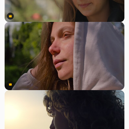
Premium
Premium
Premium
Premium