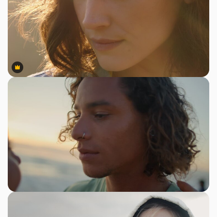
Premium
Premium