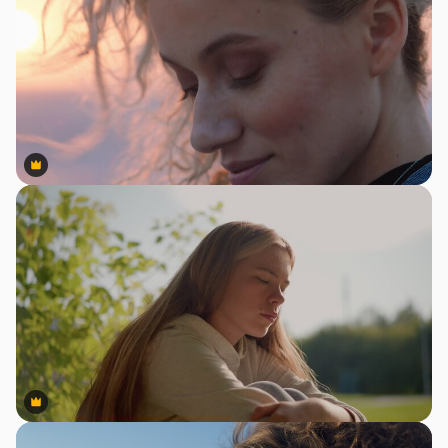
Premium
Premium
Premium
Premium