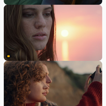
Premium
Premium