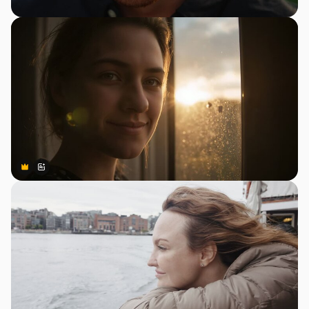
Premium
Premium
Gerado por IA