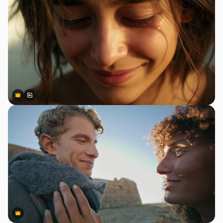
Premium
Premium
Gerado por IA
Premium
Premium