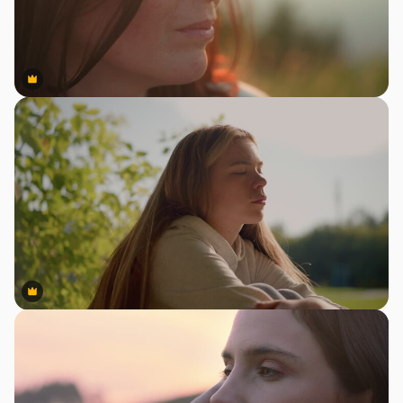
Premium
Premium
Premium
Premium