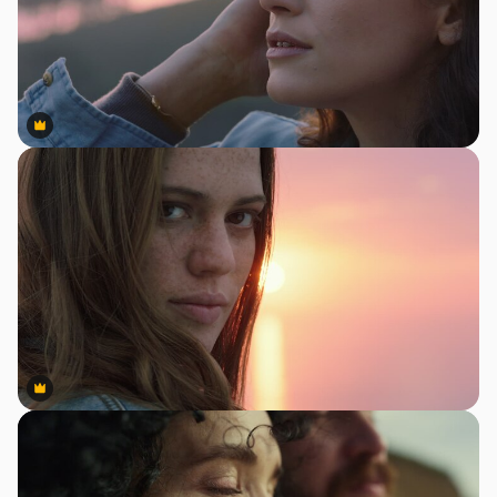
Premium
Premium
Premium
Premium