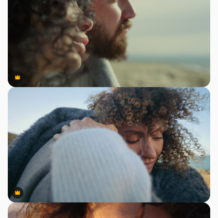
Premium
Premium
Premium
Premium