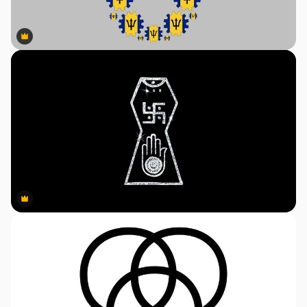
Premium
Premium
Premium
Premium