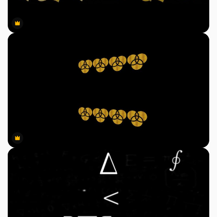
Premium
Premium
Premium
Premium