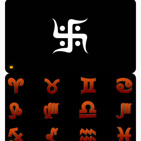
Premium
Premium