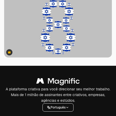
Premium
Premium
A plataforma criativa para você direcionar seu melhor trabalho.
Mais de 1 milhão de assinantes entre criativos, empresas,
agências e estúdios.
Português