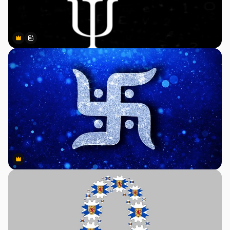
Premium
Premium
Gerado por IA
Premium
Premium