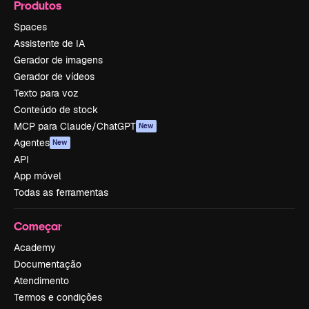
Produtos
Spaces
Assistente de IA
Gerador de imagens
Gerador de vídeos
Texto para voz
Conteúdo de stock
MCP para Claude/ChatGPT
New
Agentes
New
API
App móvel
Todas as ferramentas
Começar
Academy
Documentação
Atendimento
Termos e condições