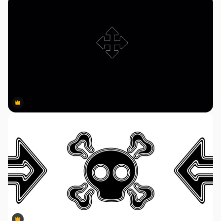
Premium
Premium