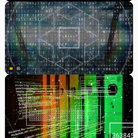
Premium
Premium
Gerado por IA