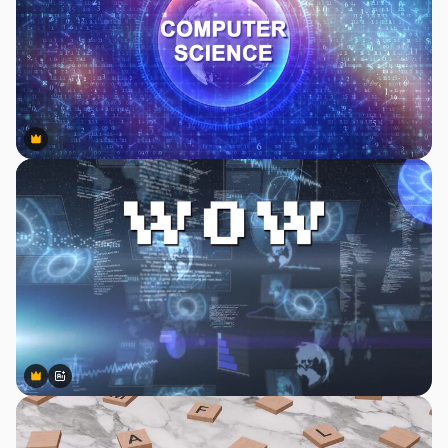
Premium
Premium
Premium
Premium
Gerado por IA