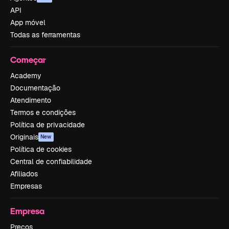
API
App móvel
Todas as ferramentas
Começar
Academy
Documentação
Atendimento
Termos e condições
Política de privacidade
Originais
New
Política de cookies
Central de confiabilidade
Afiliados
Empresas
Empresa
Preços