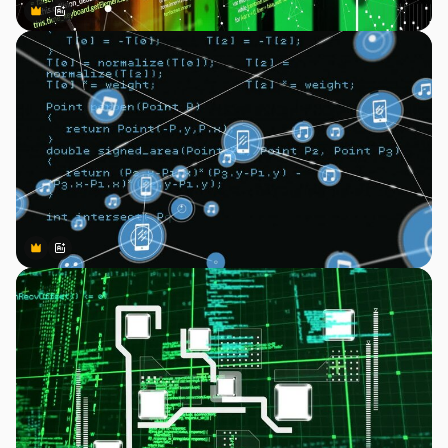
Premium
Premium
Gerado por IA
Premium
Premium
Gerado por IA