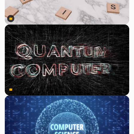
Premium
Premium
Premium
Premium