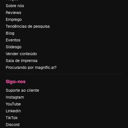
Sobre nós
Reviews
Emprego
Tendências de pesquisa
Blog
Eventos
Slidesgo
Vender conteúdo
Sala de imprensa
Procurando por magnific.ai?
Siga-nos
Suporte ao cliente
Instagram
YouTube
LinkedIn
TikTok
Discord