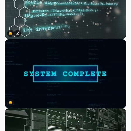
Premium
Premium
Gerado por IA
Premium
Premium