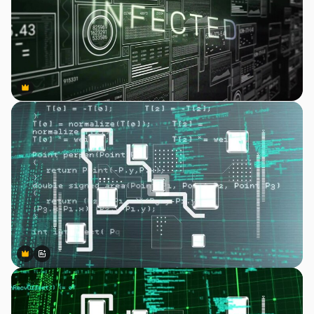
Premium
Premium
Premium
Premium
Gerado por IA