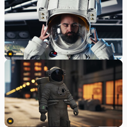
Premium
Premium
Premium
Premium