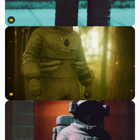
Premium
Premium
Premium
Premium