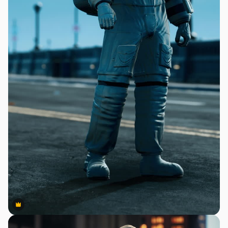
Premium
Premium