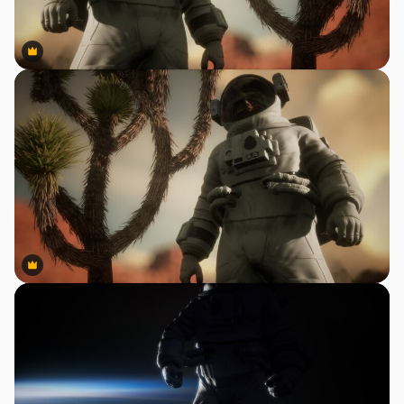
Premium
Premium
Premium
Premium