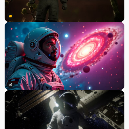
Premium
Premium
Gerado por IA