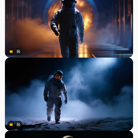
Premium
Premium
Gerado por IA
Premium
Premium
Gerado por IA