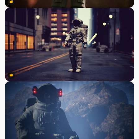
Premium
Premium
Premium
Premium