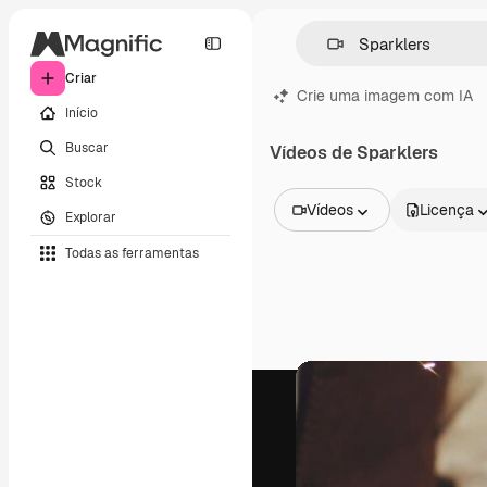
Criar
Crie uma imagem com IA
Início
Buscar
Vídeos de Sparklers
Stock
Vídeos
Licença
Explorar
Todas as imagens
Todas as ferramentas
Vetores
Ilustrações
Fotos
PSD
Modelos
Mockups
Vídeos
Clipes de vídeo
Animações
Modelos de vídeos
Ícones
Modelos 3D
Fontes