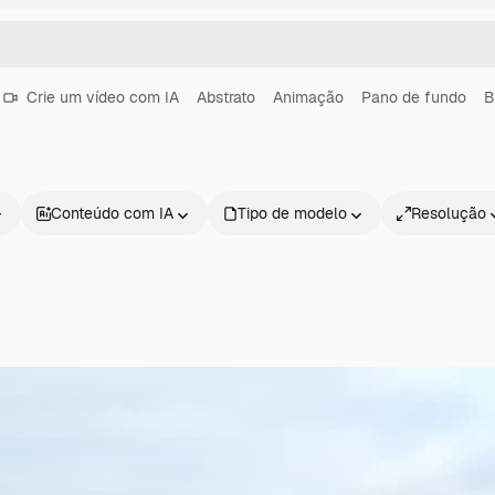
Crie um vídeo com IA
Abstrato
Animação
Pano de fundo
B
Conteúdo com IA
Tipo de modelo
Resolução
Produtos
Começar