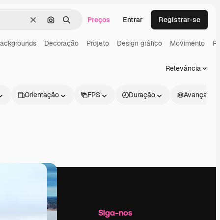
Preços
Entrar
Registrar-se
Limpar
Pesquisar por imagem
Buscar
ackgrounds
Decoração
Projeto
Design gráfico
Movimento
Pa
Relevância
Orientação
FPS
Duração
Avançado
Empresa
Siga-nos