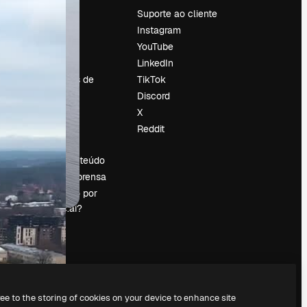
Preços
Suporte ao cliente
Sobre nós
Instagram
Reviews
YouTube
Emprego
LinkedIn
Tendências de
TikTok
pesquisa
Discord
Blog
X
Eventos
Reddit
es
Slidesgo
Vender conteúdo
Sala de imprensa
Procurando por
magnific.ai?
ree to the storing of cookies on your device to enhance site