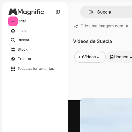
Criar
Crie uma imagem com IA
Início
Buscar
Vídeos de Suecia
Stock
Vídeos
Licença
Explorar
Todas as imagens
Todas as ferramentas
Vetores
Ilustrações
Fotos
PSD
Modelos
Mockups
Vídeos
Clipes de vídeo
Animações
Modelos de vídeos
Ícones
Modelos 3D
Fontes