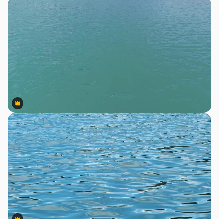
Premium
Premium