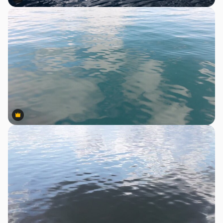
Premium
Premium
Premium
Premium