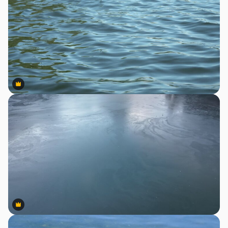
Premium
Premium
Premium
Premium