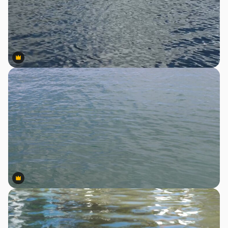
Premium
Premium
Premium
Premium