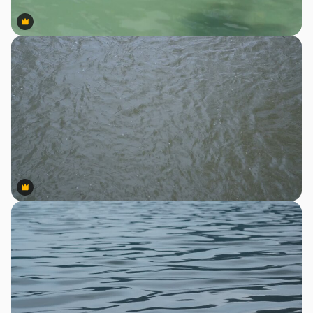
Premium
Premium
Premium
Premium