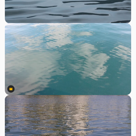
Premium
Premium