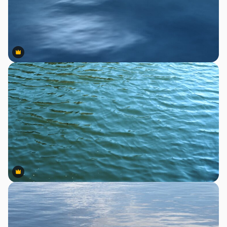
Premium
Premium
Premium
Premium