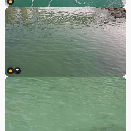
Premium
Premium
Premium
Premium
Gerado por IA