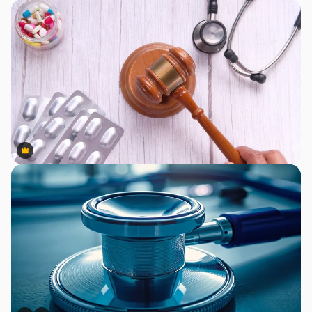
Premium
Premium