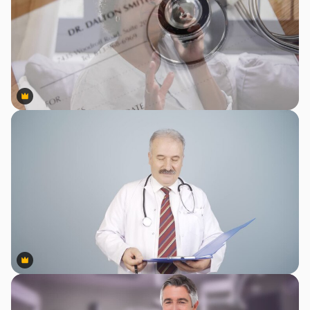
Premium
Premium
Premium
Premium