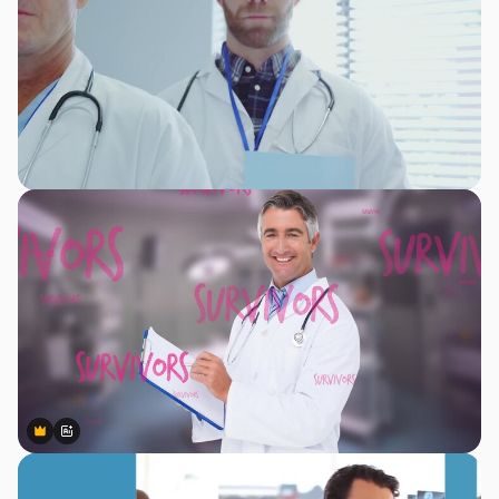
Premium
Premium
Gerado por IA