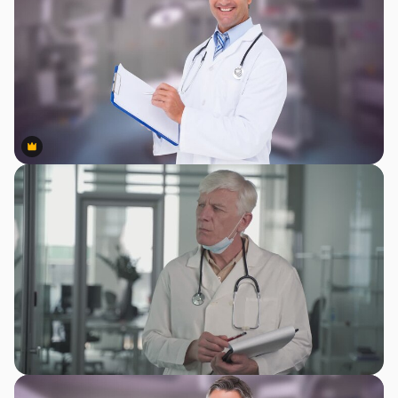
Premium
Premium