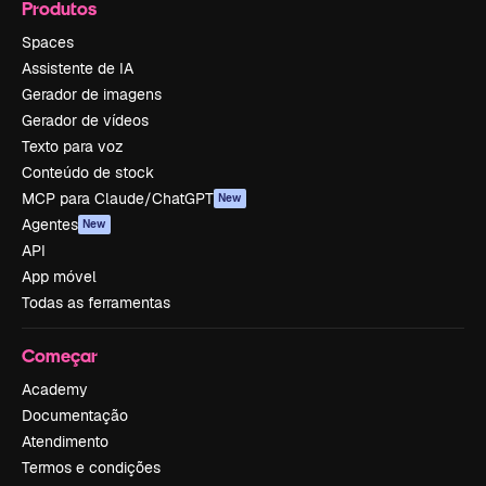
Produtos
Spaces
Assistente de IA
Gerador de imagens
Gerador de vídeos
Texto para voz
Conteúdo de stock
MCP para Claude/ChatGPT
New
Agentes
New
API
App móvel
Todas as ferramentas
Começar
Academy
Documentação
Atendimento
Termos e condições