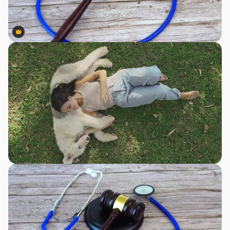
Premium
Premium