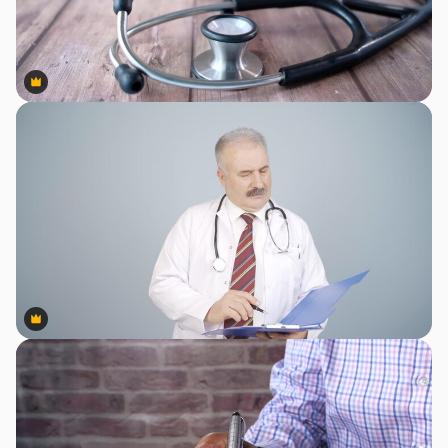
Premium
Premium
Premium
Premium