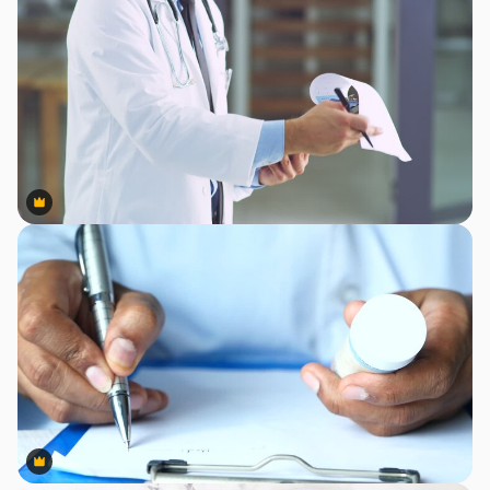
Premium
Premium
Premium
Premium