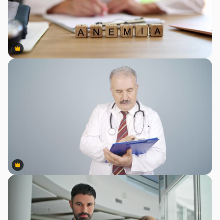
Premium
Premium
Premium
Premium