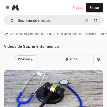
Magnific
Preços
Entrar
Close menu
Limpar
Pesqui
Crie uma imagem com IA
Crie um vídeo com IA
Abstrato
Ani
Vídeos de Suprimento medico
Vídeos
Filtros