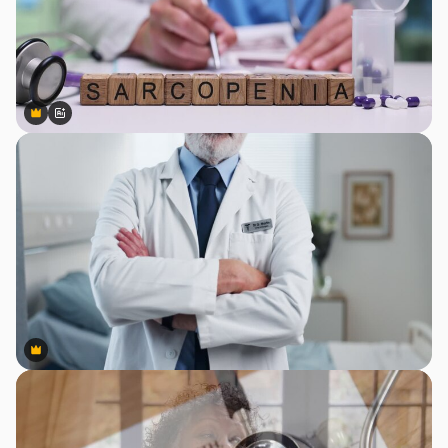
Premium
Premium
Gerado por IA
Premium
Premium