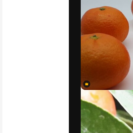
A plataforma cr
seu melhor trab
assinantes entr
agências e estú
Português
Premium
Premium
Premium
Premium
Premium
Premium
Premium
Premium
Premium
Premium
Premium
Premium
Premium
Premium
Premium
Premium
Premium
Premium
Premium
Premium
Premium
Premium
Premium
Premium
Premium
Premium
Premium
Premium
Premium
Premium
Premium
Premium
Premium
Premium
Premium
Premium
Premium
Premium
Premium
Premium
Premium
Premium
Premium
Premium
Premium
Premium
Premium
Premium
Premium
Premium
Premium
Premium
Premium
Premium
Premium
Premium
Premium
Premium
Premium
Premium
Premium
Premium
Premium
Premium
Premium
Premium
Premium
Premium
Premium
Premium
Premium
Premium
Premium
Premium
Premium
Premium
Premium
Premium
Premium
Premium
Premium
Premium
Premium
Premium
Premium
Premium
Premium
Premium
Premium
Premium
Premium
Premium
Premium
Premium
Premium
Premium
Copyright © 2010