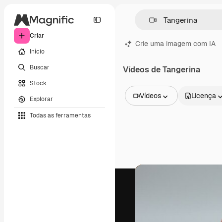
Criar
Crie uma imagem com IA
Início
Buscar
Vídeos de Tangerina
Stock
Vídeos
Licença
Explorar
Todas as imagens
Todas as ferramentas
Vetores
Ilustrações
Fotos
PSD
Modelos
Mockups
Vídeos
Clipes de vídeo
Animações
Modelos de vídeos
Ícones
Modelos 3D
Fontes