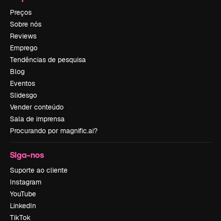
Preços
Sobre nós
Reviews
Emprego
Tendências de pesquisa
Blog
Eventos
Slidesgo
Vender conteúdo
Sala de imprensa
Procurando por magnific.ai?
Siga-nos
Suporte ao cliente
Instagram
YouTube
LinkedIn
TikTok