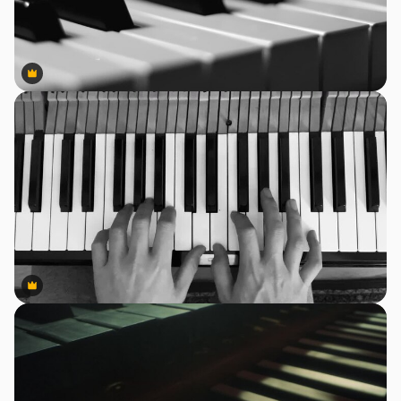
Premium
Premium
Premium
Premium