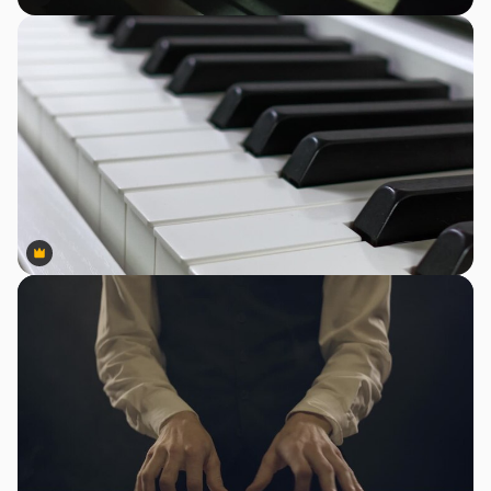
Premium
Premium
Premium
Premium