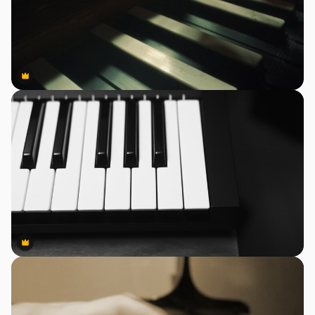
Premium
Premium
Premium
Premium