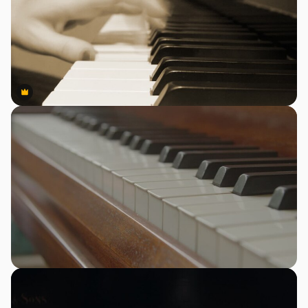
Premium
Premium