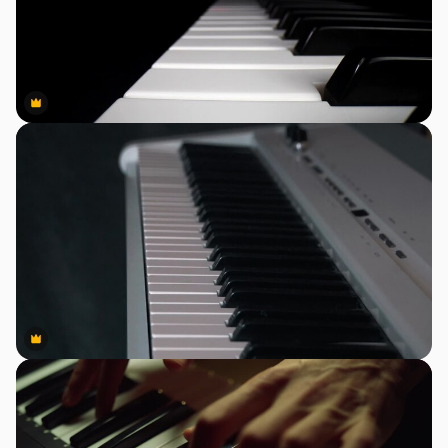
Premium
Premium
Premium
Premium