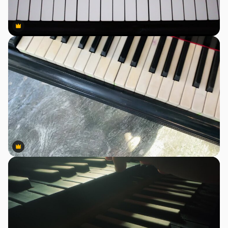
Premium
Premium
Premium
Premium