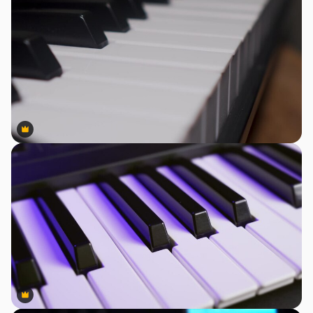
Premium
Premium
Premium
Premium