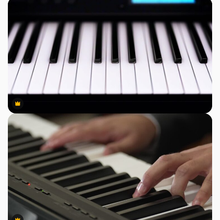
Premium
Premium