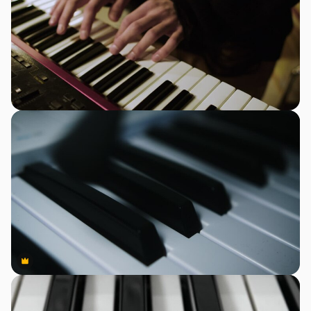
Premium
Premium