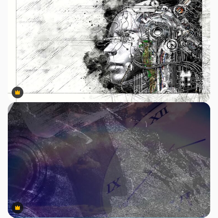
Premium
Premium
Premium
Premium