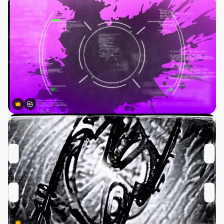
Premium
Premium
Gerado por IA