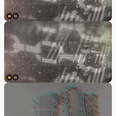
Premium
Premium
Gerado por IA
Premium
Premium
Gerado por IA