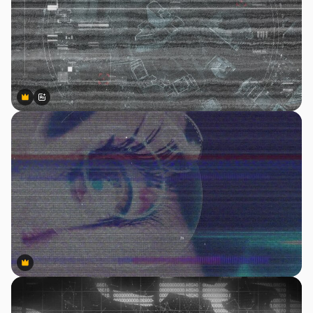
Premium
Premium
Gerado por IA
Premium
Premium