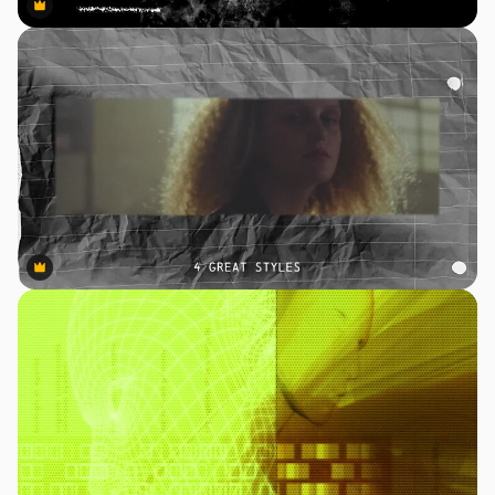
Premium
Premium
Premium
Premium