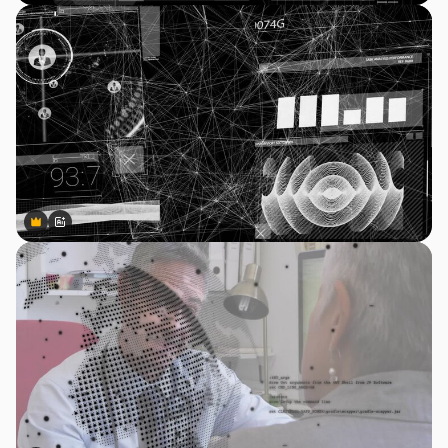
Premium
Premium
Gerado por IA