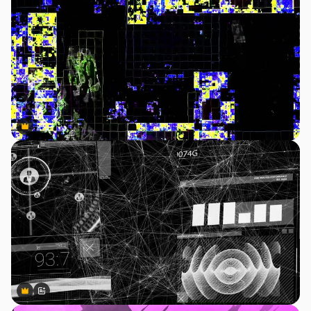
Premium
Premium
Premium
Premium
Gerado por IA