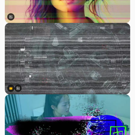
Gerado por IA
Premium
Premium
Gerado por IA