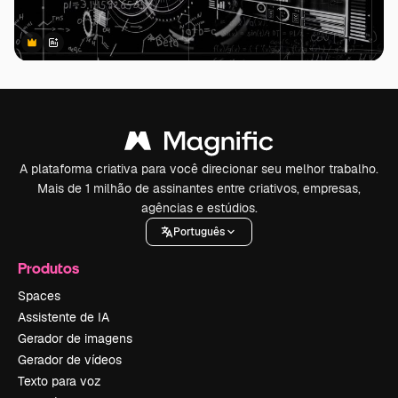
Premium
Premium
Gerado por IA
A plataforma criativa para você direcionar seu melhor trabalho.
Mais de 1 milhão de assinantes entre criativos, empresas,
agências e estúdios.
Português
Produtos
Spaces
Assistente de IA
Gerador de imagens
Gerador de vídeos
Texto para voz