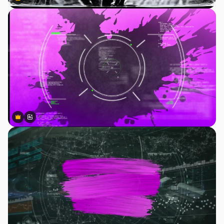
Premium
Premium
Premium
Premium
Gerado por IA