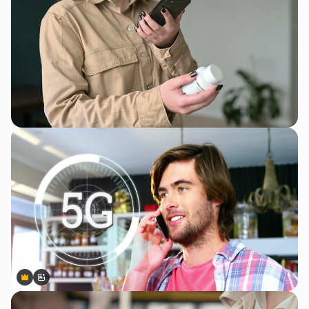
Premium
Premium
Gerado por IA