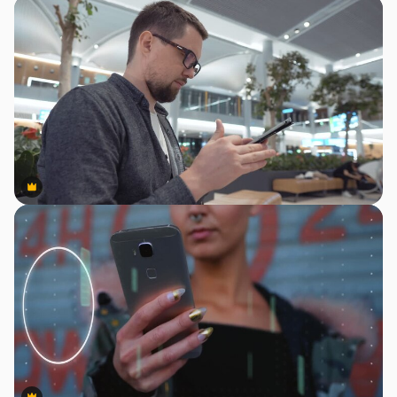
Premium
Premium