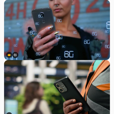
Premium
Premium
Gerado por IA