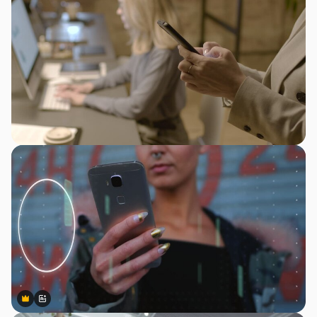
Premium
Premium
Gerado por IA