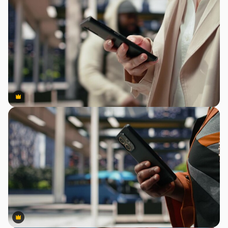
Premium
Premium
Premium
Premium