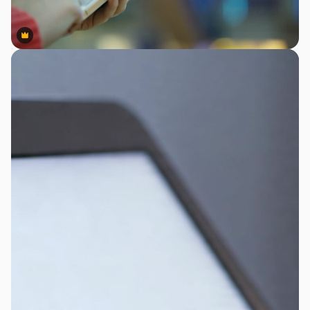
Premium
Premium