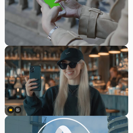
Premium
Premium
Gerado por IA