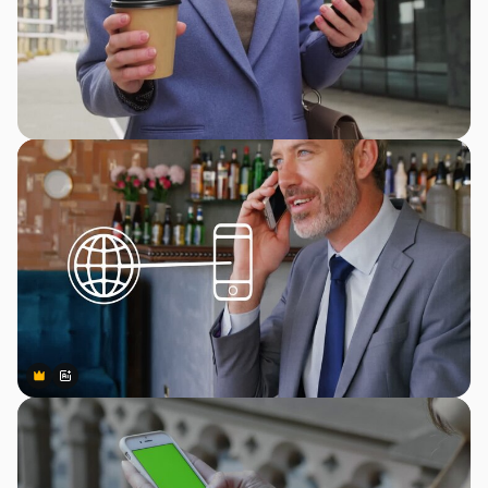
Premium
Premium
Gerado por IA