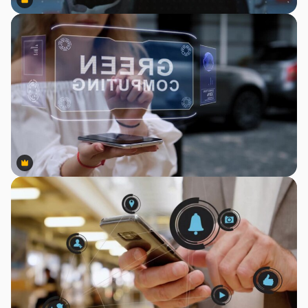
Premium
Premium
Premium
Premium