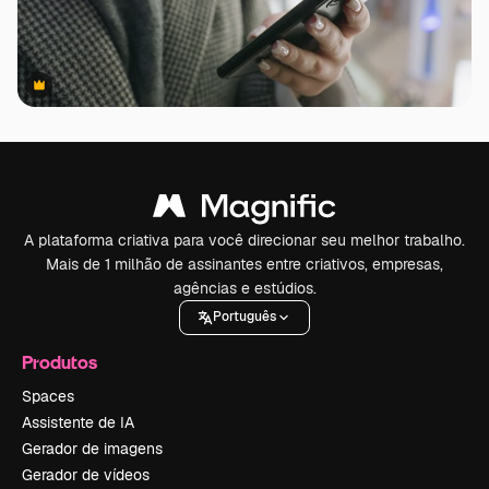
Premium
Premium
A plataforma criativa para você direcionar seu melhor trabalho.
Mais de 1 milhão de assinantes entre criativos, empresas,
agências e estúdios.
Português
Produtos
Spaces
Assistente de IA
Gerador de imagens
Gerador de vídeos