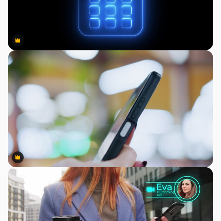
Premium
Premium
Premium
Premium