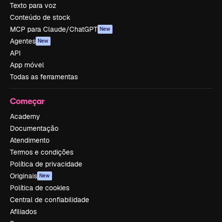
Texto para voz
Conteúdo de stock
MCP para Claude/ChatGPT
New
Agentes
New
API
App móvel
Todas as ferramentas
Começar
Academy
Documentação
Atendimento
Termos e condições
Política de privacidade
Originais
New
Política de cookies
Central de confiabilidade
Afiliados