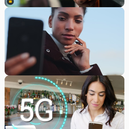
Premium
Premium