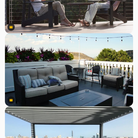
Premium
Premium
Premium
Premium