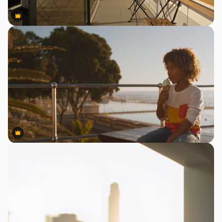
Premium
Premium
Premium
Premium