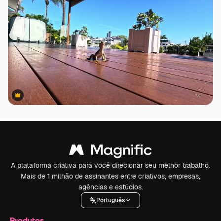
Premium
Premium
A plataforma criativa para você direcionar seu melhor trabalho.
Mais de 1 milhão de assinantes entre criativos, empresas,
agências e estúdios.
Português
Produtos