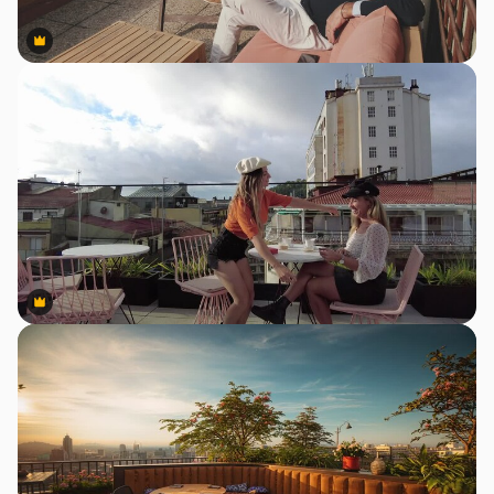
Premium
Premium
Premium
Premium