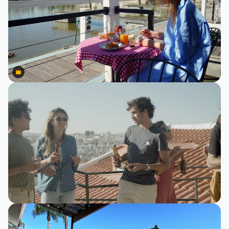
Premium
Premium