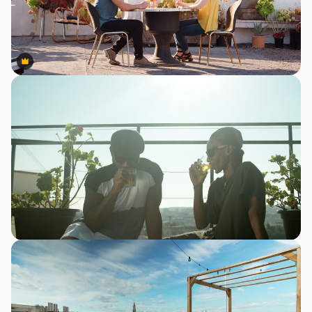
Premium
Premium