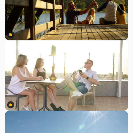
Premium
Premium
Premium
Premium