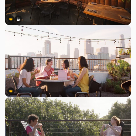
Premium
Premium
Gerado por IA
Premium
Premium