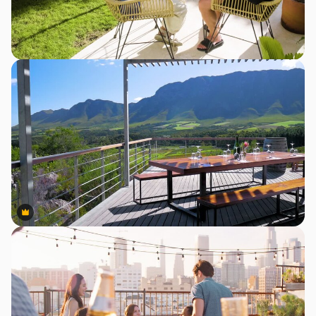
Premium
Premium