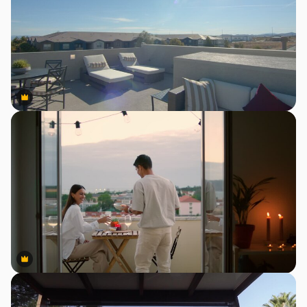
Premium
Premium
Premium
Premium