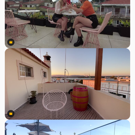
Premium
Premium
Premium
Premium