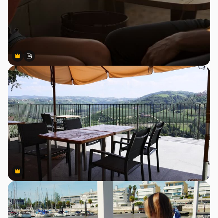
Premium
Premium
Gerado por IA
Premium
Premium