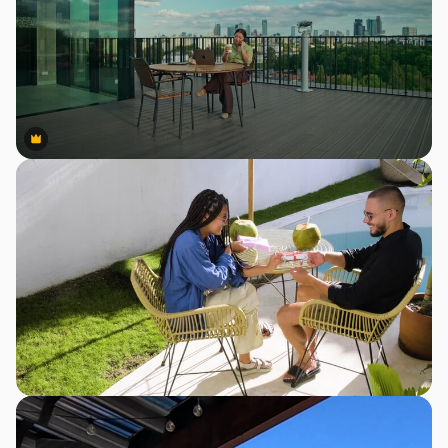
Premium
Premium