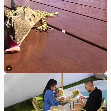
Premium
Premium