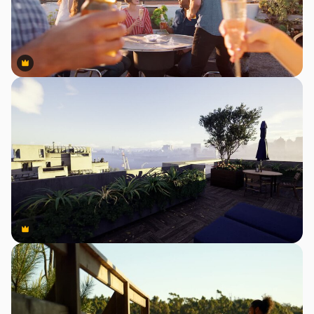
Premium
Premium
Premium
Premium