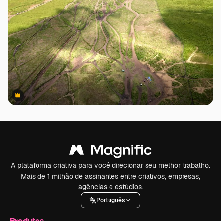
Premium
Premium
A plataforma criativa para você direcionar seu melhor trabalho.
Mais de 1 milhão de assinantes entre criativos, empresas,
agências e estúdios.
Português
Produtos