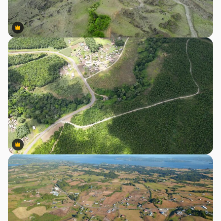
Premium
Premium
Premium
Premium