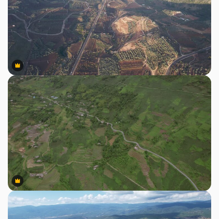
Premium
Premium
Premium
Premium