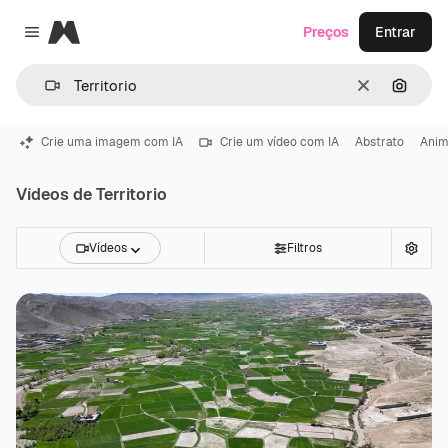
Magnific
Preços
Entrar
Close menu
Limpar
Pesqui
Crie uma imagem com IA
Crie um vídeo com IA
Abstrato
Ani
Vídeos de Territorio
Vídeos
Filtros