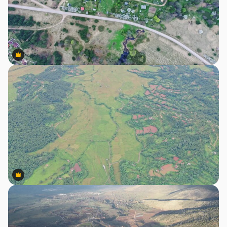
Premium
Premium
Premium
Premium