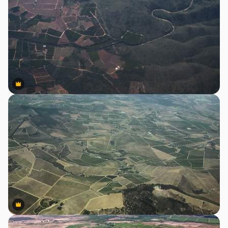
Premium
Premium
Premium
Premium