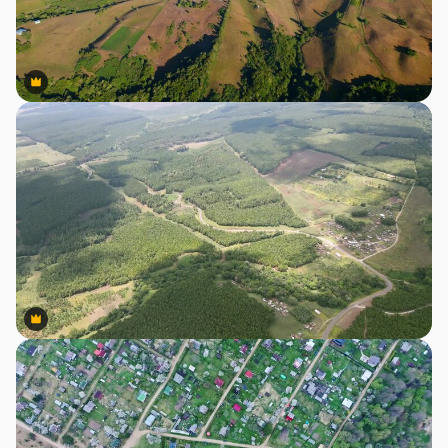
Premium
Premium
Premium
Premium