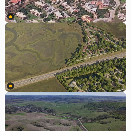
Premium
Premium
Premium
Premium