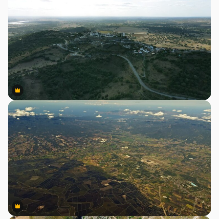
Premium
Premium
Premium
Premium