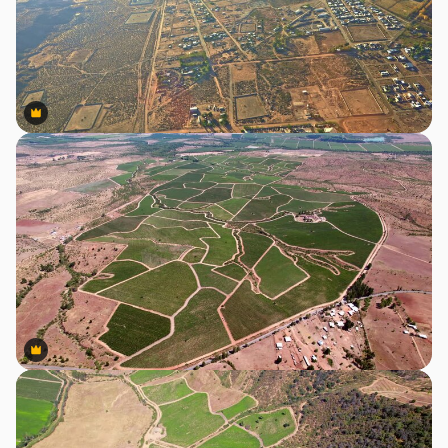
Premium
Premium
Premium
Premium