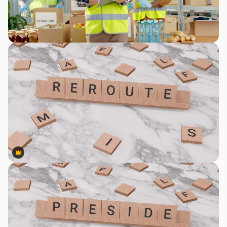
Premium
Premium