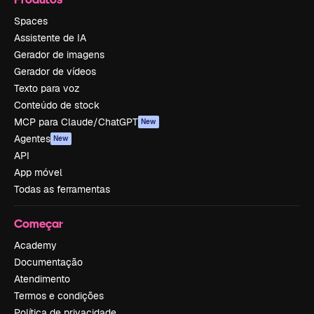
Spaces
Assistente de IA
Gerador de imagens
Gerador de vídeos
Texto para voz
Conteúdo de stock
MCP para Claude/ChatGPT
New
Agentes
New
API
App móvel
Todas as ferramentas
Começar
Academy
Documentação
Atendimento
Termos e condições
Política de privacidade