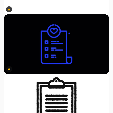
Premium
Premium
Premium
Premium