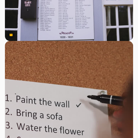
Premium
Premium