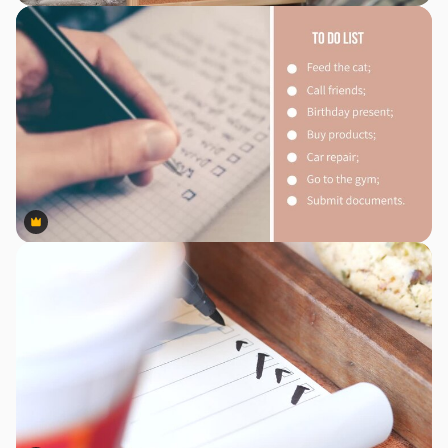
Premium
Premium