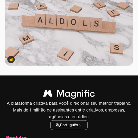
Premium
Premium
A plataforma criativa para você direcionar seu melhor trabalho.
Mais de 1 milhão de assinantes entre criativos, empresas,
agências e estúdios.
Português
Produtos