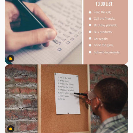
Premium
Premium
Premium
Premium