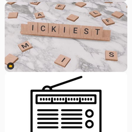
Premium
Premium