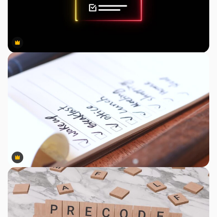
Premium
Premium
Premium
Premium