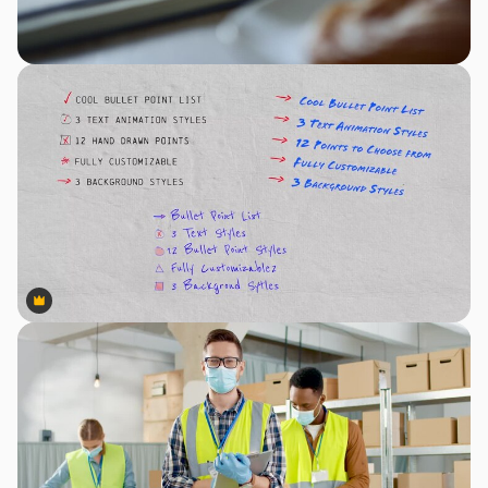
Premium
Premium