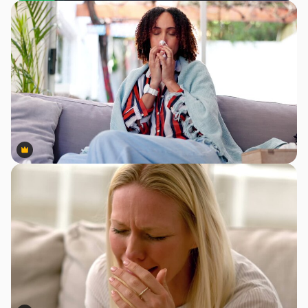
Premium
Premium