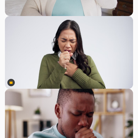
Premium
Premium