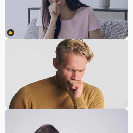
Premium
Premium