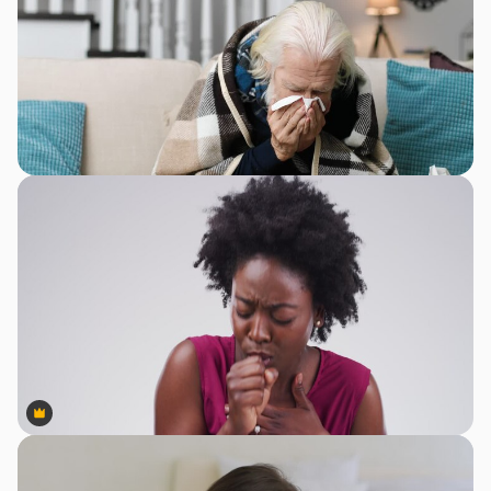
Premium
Premium