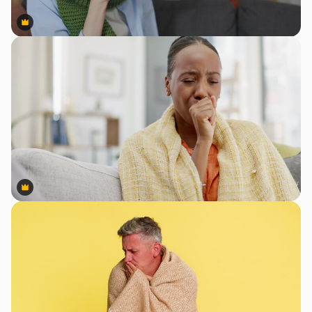
Premium
Premium
Premium
Premium