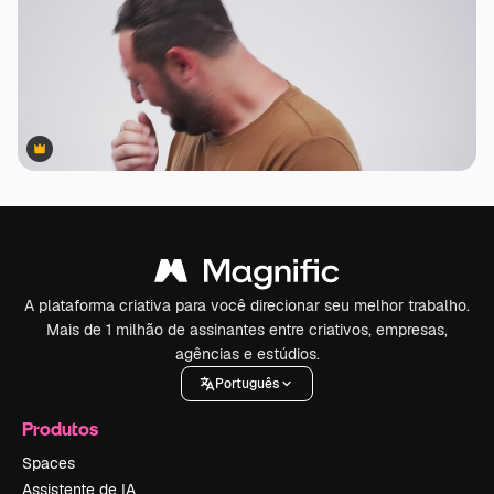
Premium
Premium
A plataforma criativa para você direcionar seu melhor trabalho.
Mais de 1 milhão de assinantes entre criativos, empresas,
agências e estúdios.
Português
Produtos
Spaces
Assistente de IA