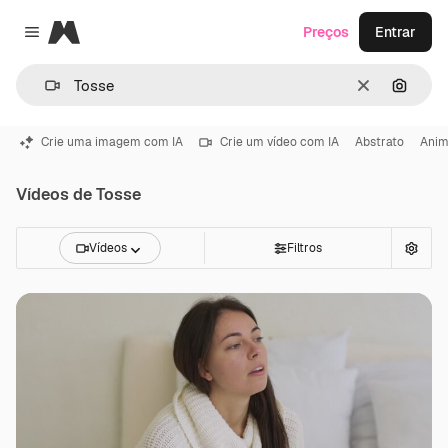
Magnific
Preços
Entrar
Close menu
Limpar
Pesqui
Crie uma imagem com IA
Crie um vídeo com IA
Abstrato
Ani
Vídeos de Tosse
Vídeos
Filtros