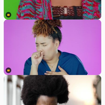
Premium
Premium
Premium
Premium