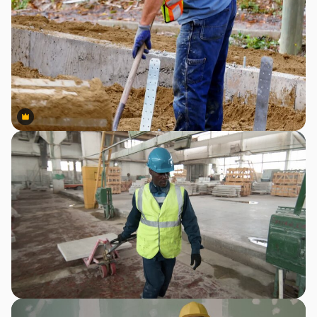
Premium
Premium