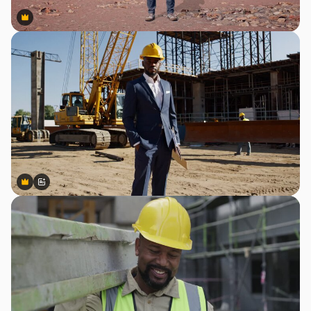
Premium
Premium
Premium
Premium
Gerado por IA