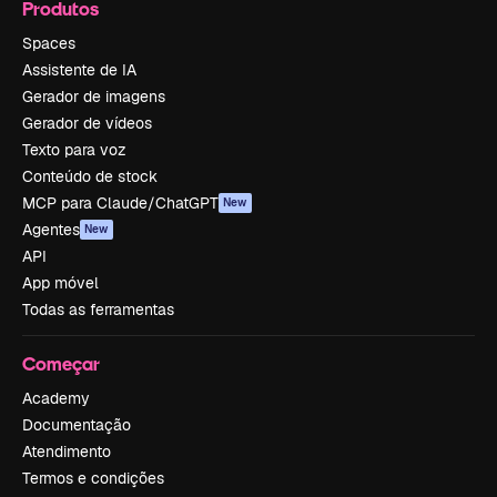
Produtos
Spaces
Assistente de IA
Gerador de imagens
Gerador de vídeos
Texto para voz
Conteúdo de stock
MCP para Claude/ChatGPT
New
Agentes
New
API
App móvel
Todas as ferramentas
Começar
Academy
Documentação
Atendimento
Termos e condições