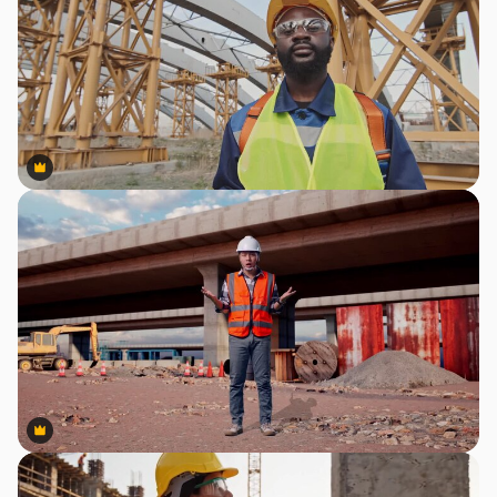
Premium
Premium
Premium
Premium