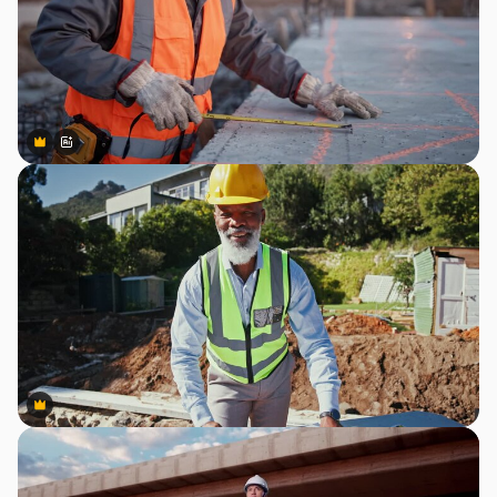
Premium
Premium
Gerado por IA
Premium
Premium