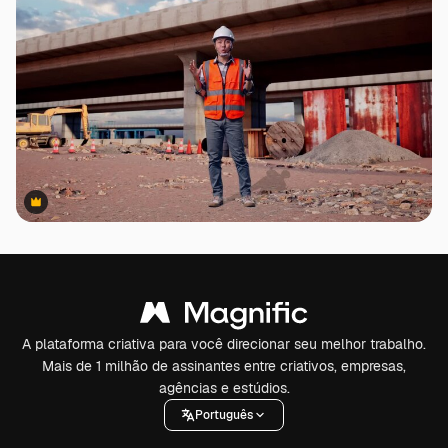
Premium
Premium
A plataforma criativa para você direcionar seu melhor trabalho.
Mais de 1 milhão de assinantes entre criativos, empresas,
agências e estúdios.
Português