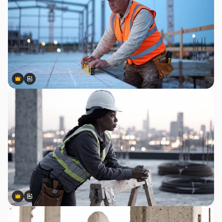
Premium
Premium
Gerado por IA
Premium
Premium
Gerado por IA