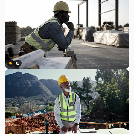
Premium
Premium
Gerado por IA