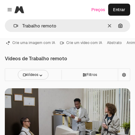
Magnific
Preços
Entrar
Close menu
Limpar
Pesqui
Crie uma imagem com IA
Crie um vídeo com IA
Abstrato
Ani
Vídeos de Trabalho remoto
Vídeos
Filtros