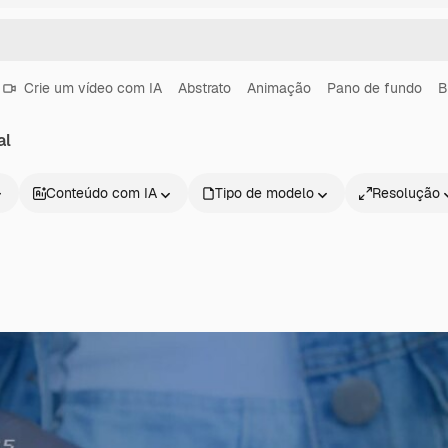
Crie um vídeo com IA
Abstrato
Animação
Pano de fundo
B
al
Conteúdo com IA
Tipo de modelo
Resolução
Produtos
Começar