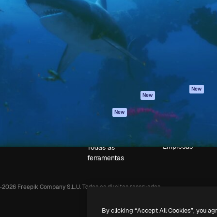
iativa para você direcionar
Spaces
Academy
alho. Mais de 1 milhão de
Assistente de IA
Documentação
e criativos, empresas,
Gerador de
Atendimento
dios.
imagens
Termos e
Gerador de vídeos
condições
Texto para voz
Política de
privacidade
Conteúdo de stock
Originais
MCP para
New
New
Claude/ChatGPT
Política de cooki
Agentes
Central de
New
confiabilidade
API
Afiliados
App móvel
Empresas
Todas as
ferramentas
-
2026
Freepik Company S.L.U.
Todos os direitos reservados
.
By clicking “Accept All Cookies”, you ag