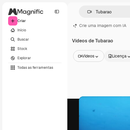
Criar
Crie uma imagem com IA
Início
Buscar
Vídeos de Tubarao
Stock
Vídeos
Licença
Explorar
Todas as imagens
Todas as ferramentas
Vetores
Ilustrações
Fotos
PSD
Modelos
Mockups
Vídeos
Clipes de vídeo
Animações
Modelos de vídeos
Ícones
Modelos 3D
Fontes