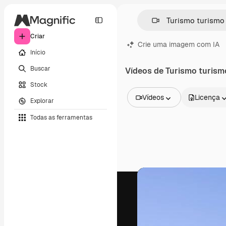
Criar
Crie uma imagem com IA
Início
Buscar
Vídeos de Turismo turism
Stock
Vídeos
Licença
Explorar
Todas as imagens
Todas as ferramentas
Vetores
Ilustrações
Fotos
PSD
Modelos
Mockups
Vídeos
Clipes de vídeo
Animações
Modelos de vídeos
Ícones
Modelos 3D
Fontes