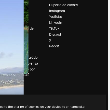
Preços
Suporte ao cliente
Sobre nós
Instagram
Reviews
YouTube
Emprego
LinkedIn
Tendências de
TikTok
pesquisa
Discord
Blog
X
Eventos
Reddit
es
Slidesgo
Vender conteúdo
Sala de imprensa
Procurando por
magnific.ai?
ree to the storing of cookies on your device to enhance site