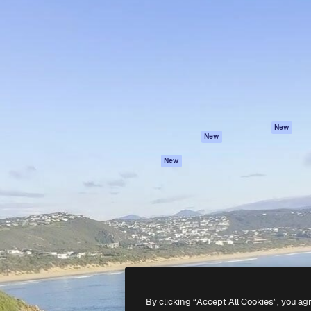
iativa para você direcionar
Spaces
Academy
alho. Mais de 1 milhão de
Assistente de IA
Documentação
e criativos, empresas,
Gerador de
Atendimento
dios.
imagens
Termos e
Gerador de vídeos
condições
Texto para voz
Política de
privacidade
Conteúdo de stock
Originais
MCP para
New
New
Claude/ChatGPT
Política de cooki
Agentes
Central de
New
confiabilidade
API
Afiliados
App móvel
Empresas
Todas as
ferramentas
-
2026
Freepik Company S.L.U.
Todos os direitos reservados
.
By clicking “Accept All Cookies”, you ag