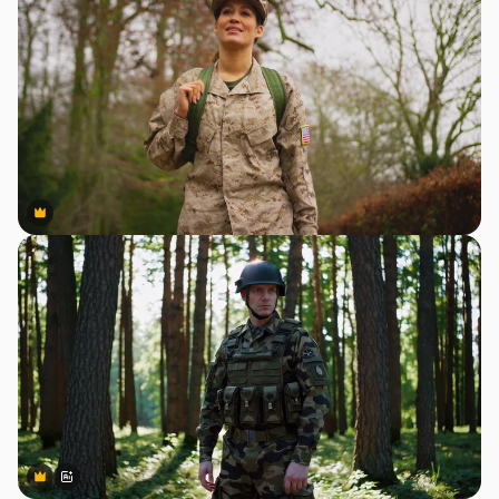
Premium
Premium
Premium
Premium
Gerado por IA