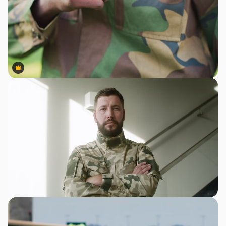
Premium
Premium