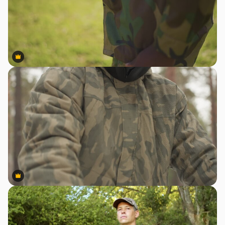
Premium
Premium
Premium
Premium