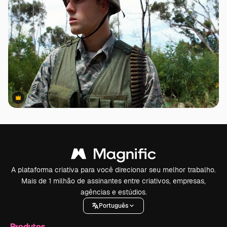
Premium
Premium
A plataforma criativa para você direcionar seu melhor trabalho.
Mais de 1 milhão de assinantes entre criativos, empresas,
agências e estúdios.
Português
Produtos