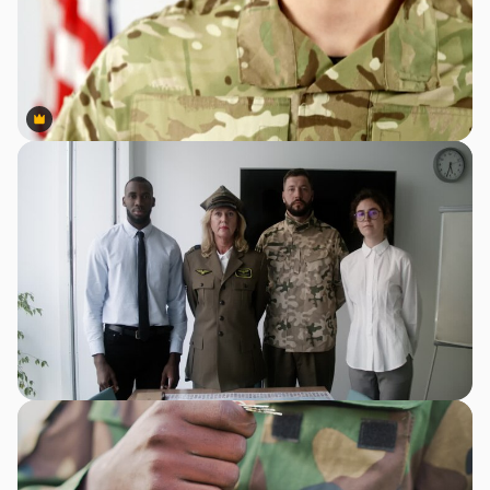
Premium
Premium