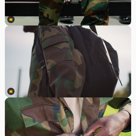
Premium
Premium
Premium
Premium