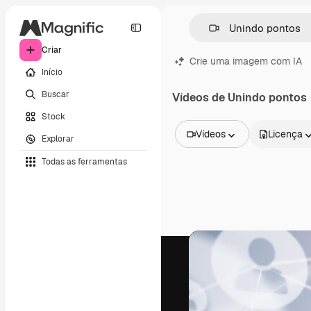
Criar
Crie uma imagem com IA
Início
Buscar
Vídeos de Unindo pontos
Stock
Vídeos
Licença
Explorar
Todas as imagens
Todas as ferramentas
Vetores
Ilustrações
Fotos
PSD
Modelos
Mockups
Vídeos
Clipes de vídeo
Animações
Modelos de vídeos
Ícones
Modelos 3D
Fontes