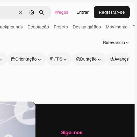
Preços
Entrar
Registrar-se
Limpar
Pesquisar por imagem
Buscar
ackgrounds
Decoração
Projeto
Design gráfico
Movimento
Pa
Relevância
Orientação
FPS
Duração
Avançado
Empresa
Siga-nos