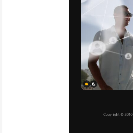
A plataforma cr
seu melhor trab
assinantes entr
agências e estú
Português
Premium
Premium
Premium
Premium
Premium
Premium
Premium
Premium
Premium
Premium
Premium
Premium
Premium
Premium
Premium
Premium
Premium
Premium
Premium
Premium
Premium
Premium
Premium
Premium
Premium
Premium
Premium
Premium
Premium
Premium
Premium
Premium
Premium
Premium
Premium
Premium
Premium
Premium
Premium
Premium
Premium
Premium
Premium
Premium
Premium
Premium
Premium
Premium
Premium
Premium
Premium
Premium
Premium
Premium
Premium
Premium
Premium
Premium
Premium
Premium
Premium
Premium
Premium
Premium
Premium
Premium
Premium
Premium
Premium
Premium
Premium
Premium
Premium
Premium
Premium
Premium
Premium
Premium
Premium
Premium
Premium
Premium
Premium
Premium
Premium
Premium
Premium
Premium
Premium
Premium
Premium
Premium
Premium
Premium
Gerado por IA
Gerado por IA
Gerado por IA
Gerado por IA
Gerado por IA
Gerado por IA
Gerado por IA
Gerado por IA
Gerado por IA
Gerado por IA
Gerado por IA
Gerado por IA
Gerado por IA
Gerado por IA
Gerado por IA
Copyright © 2010