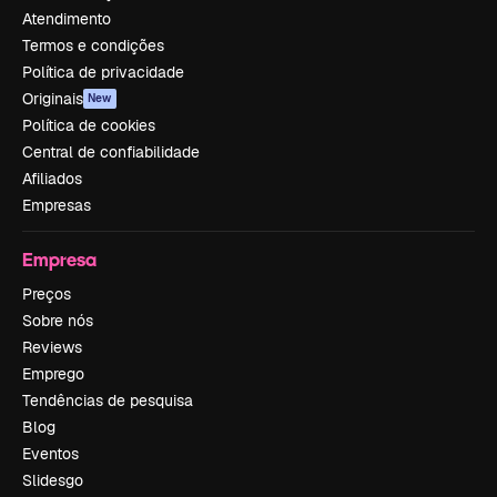
Atendimento
Termos e condições
Política de privacidade
Originais
New
Política de cookies
Central de confiabilidade
Afiliados
Empresas
Empresa
Preços
Sobre nós
Reviews
Emprego
Tendências de pesquisa
Blog
Eventos
Slidesgo