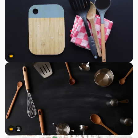
Premium
Premium
Premium
Premium
Gerado por IA