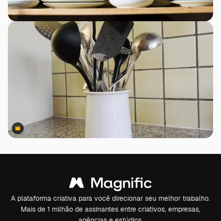
Premium
Premium
A plataforma criativa para você direcionar seu melhor trabalho.
Mais de 1 milhão de assinantes entre criativos, empresas,
agências e estúdios.