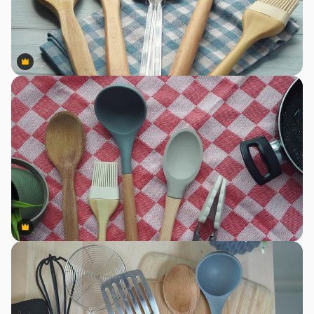
Premium
Premium
Premium
Premium