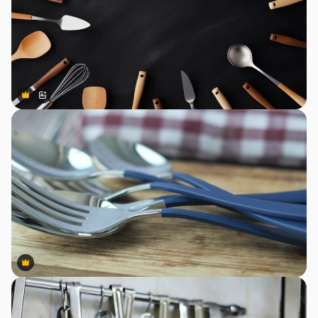
Premium
Premium
Gerado por IA
Premium
Premium