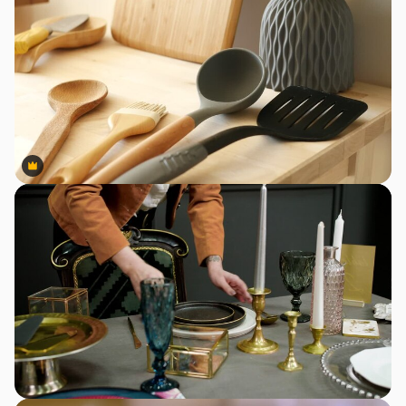
Premium
Premium