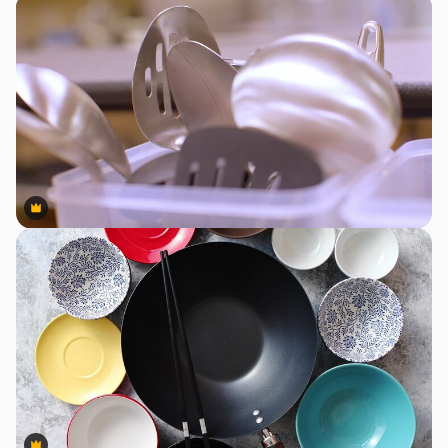
Premium
Premium