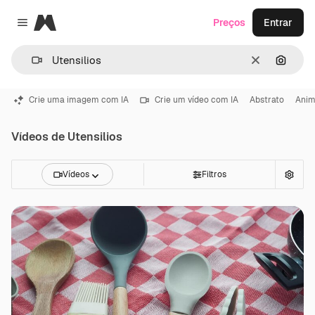
Magnific
Preços
Entrar
Close menu
Limpar
Pesqui
Crie uma imagem com IA
Crie um vídeo com IA
Abstrato
Ani
Vídeos de Utensilios
Vídeos
Filtros