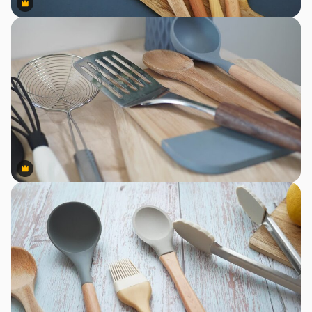
Premium
Premium
Premium
Premium