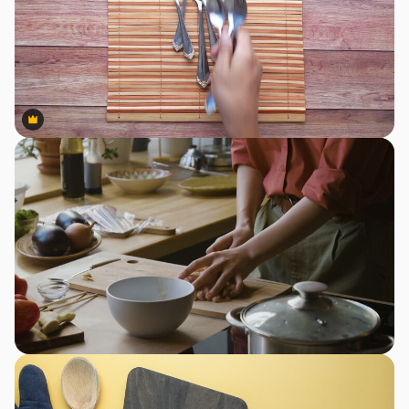
Premium
Premium