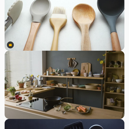
Premium
Premium