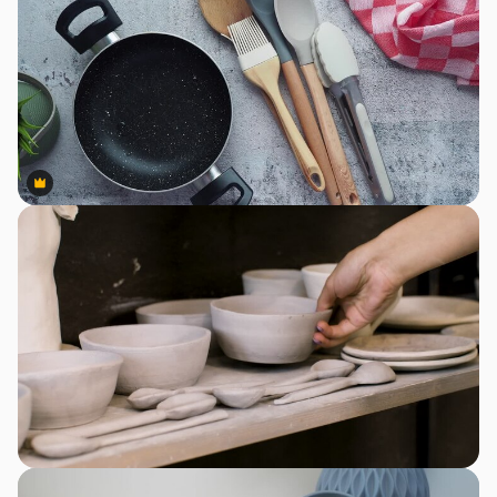
Premium
Premium