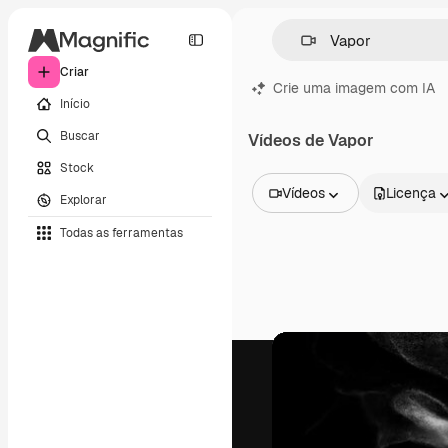
Criar
Crie uma imagem com IA
Início
Buscar
Vídeos de Vapor
Stock
Vídeos
Licença
Explorar
Todas as imagens
Todas as ferramentas
Vetores
Ilustrações
Fotos
PSD
Modelos
Mockups
Vídeos
Clipes de vídeo
Animações
Modelos de vídeos
Ícones
Modelos 3D
Fontes