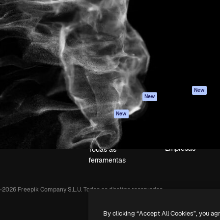
iativa para você direcionar
Spaces
Academy
alho. Mais de 1 milhão de
Assistente de IA
Documentação
e criativos, empresas,
Gerador de
Atendimento
dios.
imagens
Termos e
Gerador de vídeos
condições
Texto para voz
Política de
privacidade
Conteúdo de stock
Originais
MCP para
New
New
Claude/ChatGPT
Política de cooki
Agentes
Central de
New
confiabilidade
API
Afiliados
App móvel
Empresas
Todas as
ferramentas
-
2026
Freepik Company S.L.U.
Todos os direitos reservados
.
By clicking “Accept All Cookies”, you ag