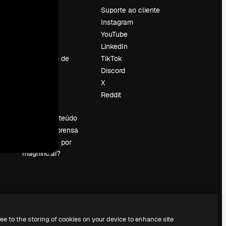
Preços
Suporte ao cliente
Sobre nós
Instagram
Reviews
YouTube
Emprego
LinkedIn
Tendências de
TikTok
pesquisa
Discord
Blog
X
Eventos
Reddit
es
Slidesgo
Vender conteúdo
Sala de imprensa
Procurando por
magnific.ai?
ree to the storing of cookies on your device to enhance site