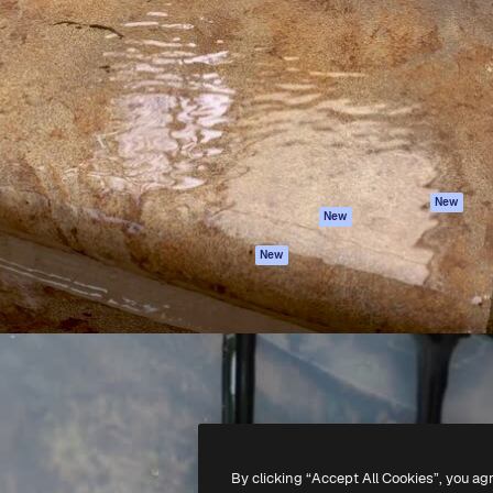
iativa para você direcionar
Spaces
Academy
alho. Mais de 1 milhão de
Assistente de IA
Documentação
e criativos, empresas,
Gerador de
Atendimento
dios.
imagens
Termos e
Gerador de vídeos
condições
Texto para voz
Política de
privacidade
Conteúdo de stock
Originais
MCP para
New
New
Claude/ChatGPT
Política de cooki
Agentes
Central de
New
confiabilidade
API
Afiliados
App móvel
Empresas
Todas as
ferramentas
-
2026
Freepik Company S.L.U.
Todos os direitos reservados
.
By clicking “Accept All Cookies”, you ag