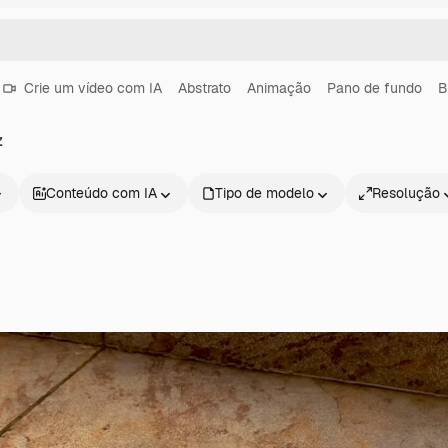
Crie um vídeo com IA
Abstrato
Animação
Pano de fundo
B
z
Conteúdo com IA
Tipo de modelo
Resolução
Produtos
Começar