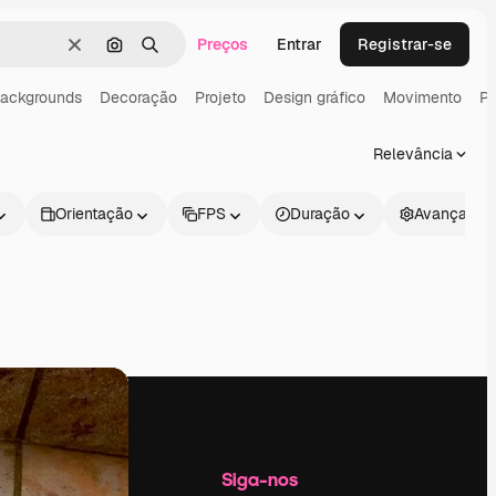
Preços
Entrar
Registrar-se
Limpar
Pesquisar por imagem
Buscar
ackgrounds
Decoração
Projeto
Design gráfico
Movimento
Pa
Relevância
Orientação
FPS
Duração
Avançado
Empresa
Siga-nos