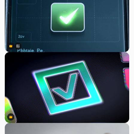
Premium
Premium
Gerado por IA
Premium
Premium