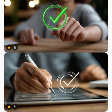
Premium
Premium
Gerado por IA
Premium
Premium
Gerado por IA