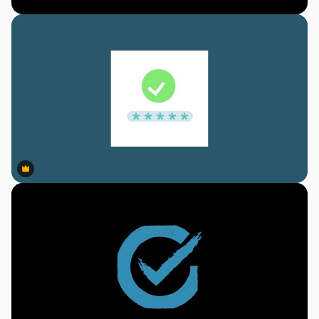
Premium
Premium