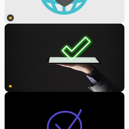
Premium
Premium
Premium
Premium