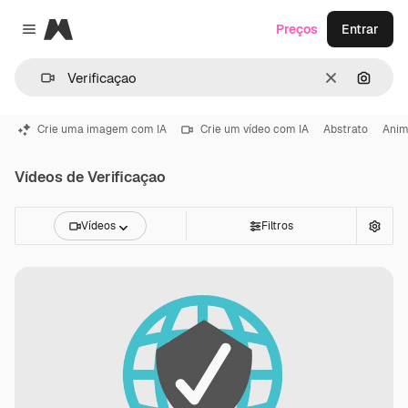
Magnific
Preços
Entrar
Close menu
Limpar
Pesqui
Crie uma imagem com IA
Crie um vídeo com IA
Abstrato
Ani
Vídeos de Verificaçao
Vídeos
Filtros