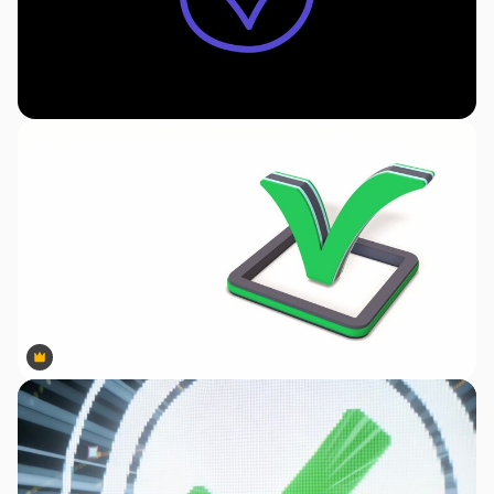
Premium
Premium