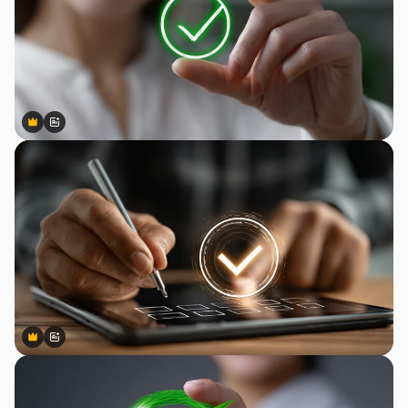
Premium
Premium
Gerado por IA
Premium
Premium
Gerado por IA