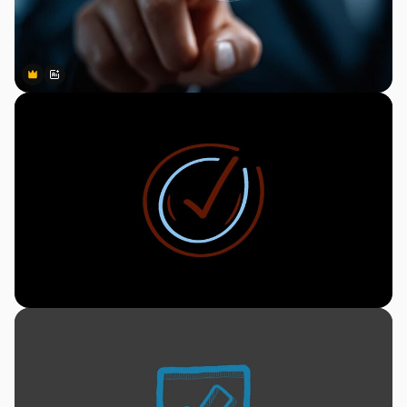
Premium
Premium
Gerado por IA