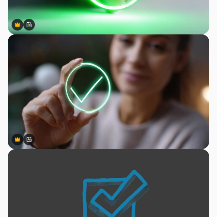
Premium
Premium
Gerado por IA
Premium
Premium
Gerado por IA