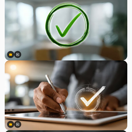
Premium
Premium
Gerado por IA
Premium
Premium
Gerado por IA