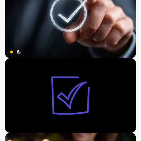
Premium
Premium
Gerado por IA