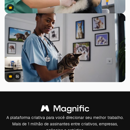
Premium
Premium
Premium
Premium
Gerado por IA
A plataforma criativa para você direcionar seu melhor trabalho.
Mais de 1 milhão de assinantes entre criativos, empresas,