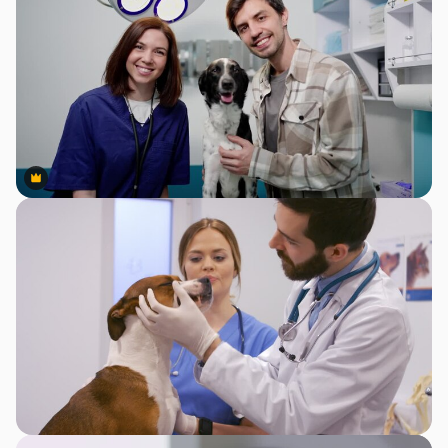
Premium
Premium