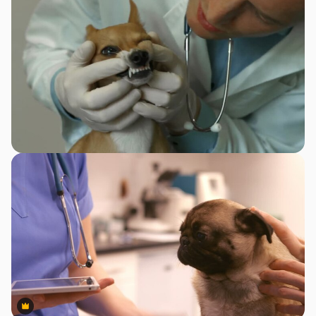
Premium
Premium