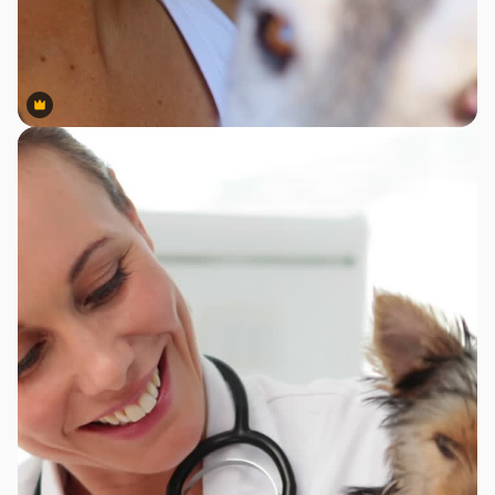
Premium
Premium