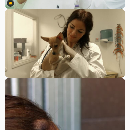
Premium
Premium