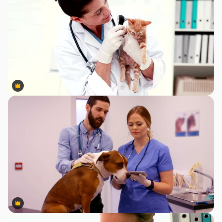
Premium
Premium
Premium
Premium