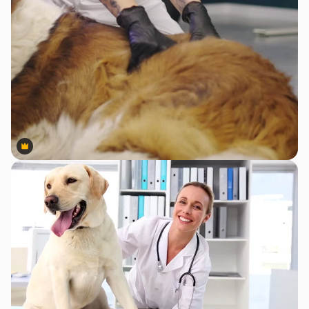
Premium
Premium