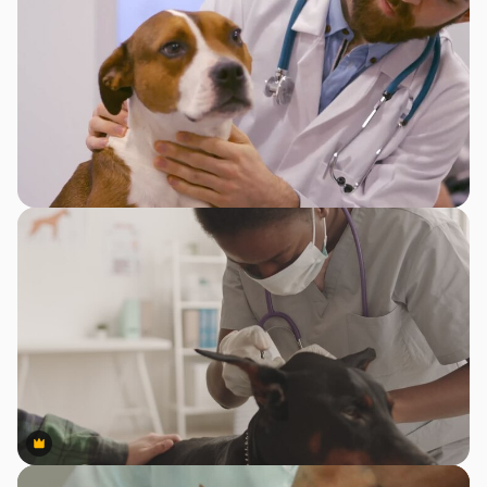
Premium
Premium