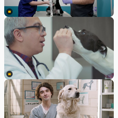
Premium
Premium
Premium
Premium