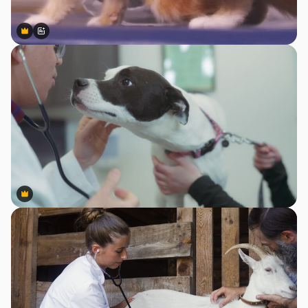
Premium
Premium
Gerado por IA
Premium
Premium