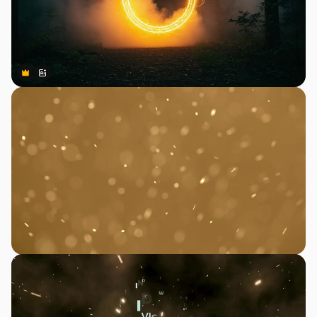
Premium
Premium
Gerado por IA