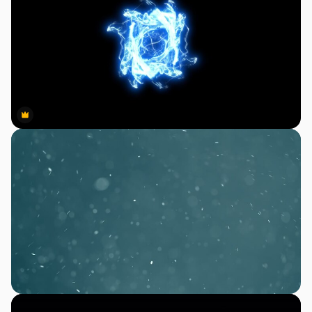
Premium
Premium