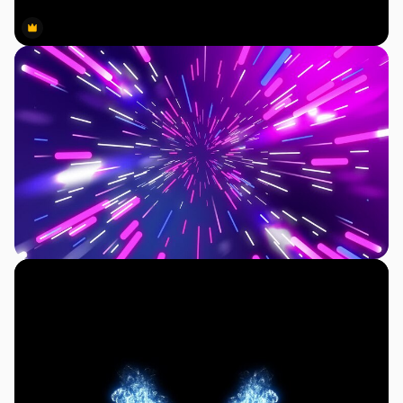
Premium
Premium