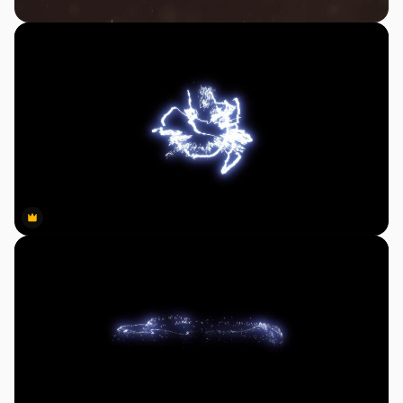
Premium
Premium