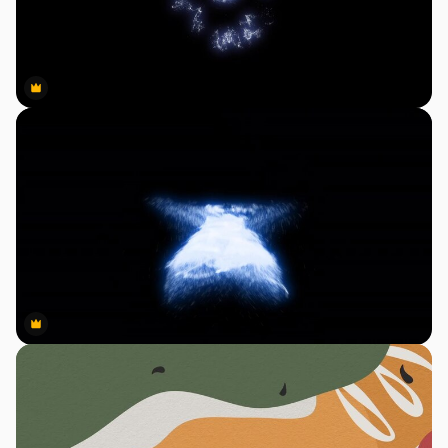
Premium
Premium
Premium
Premium