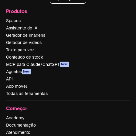
Produtos
Spaces
Assistente de IA
Gerador de imagens
Gerador de vídeos
Texto para voz
Conteúdo de stock
MCP para Claude/ChatGPT
New
Agentes
New
API
App móvel
Todas as ferramentas
Começar
Academy
Documentação
Atendimento