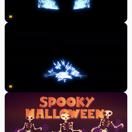
Premium
Premium
Premium
Premium