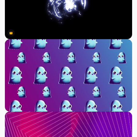
Premium
Premium