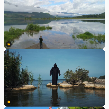
Premium
Premium
Premium
Premium