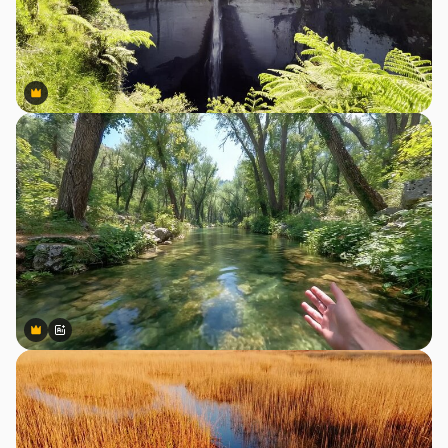
Premium
Premium
Premium
Premium
Gerado por IA