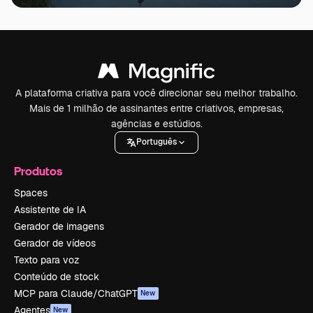
A plataforma criativa para você direcionar seu melhor trabalho.
Mais de 1 milhão de assinantes entre criativos, empresas,
agências e estúdios.
Português
Produtos
Spaces
Assistente de IA
Gerador de imagens
Gerador de vídeos
Texto para voz
Conteúdo de stock
MCP para Claude/ChatGPT
New
Agentes
New