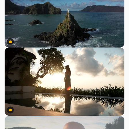
Premium
Premium
Premium
Premium