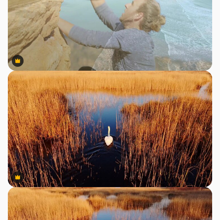
Premium
Premium
Premium
Premium