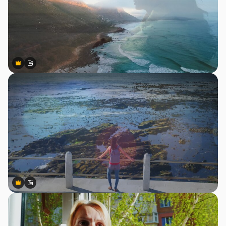
Premium
Premium
Gerado por IA
Premium
Premium
Gerado por IA