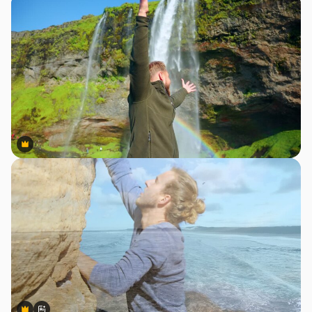
Premium
Premium