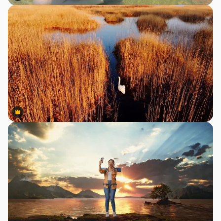
Premium
Premium