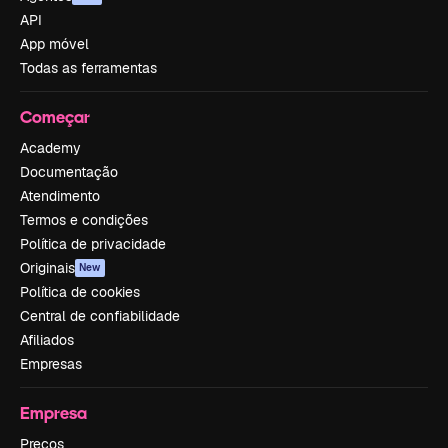
API
App móvel
Todas as ferramentas
Começar
Academy
Documentação
Atendimento
Termos e condições
Política de privacidade
Originais
New
Política de cookies
Central de confiabilidade
Afiliados
Empresas
Empresa
Preços