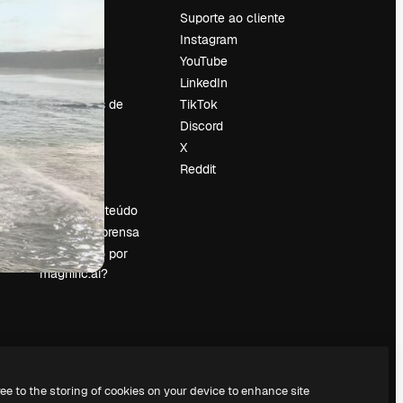
Preços
Suporte ao cliente
Sobre nós
Instagram
Reviews
YouTube
Emprego
LinkedIn
Tendências de
TikTok
pesquisa
Discord
Blog
X
Eventos
Reddit
es
Slidesgo
Vender conteúdo
Sala de imprensa
Procurando por
magnific.ai?
ree to the storing of cookies on your device to enhance site