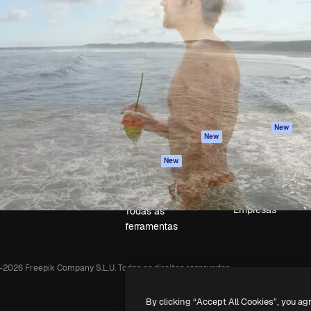
iativa para você direcionar
Spaces
Academy
alho. Mais de 1 milhão de
Assistente de IA
Documentação
e criativos, empresas,
Gerador de
Atendimento
dios.
imagens
Termos e
Gerador de vídeos
condições
Texto para voz
Política de
privacidade
Conteúdo de stock
Originais
MCP para
New
New
Claude/ChatGPT
Política de cooki
Agentes
Central de
New
confiabilidade
API
Afiliados
App móvel
Empresas
Todas as
ferramentas
-
2026
Freepik Company S.L.U.
Todos os direitos reservados
.
By clicking “Accept All Cookies”, you ag