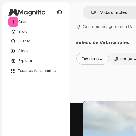
Criar
Crie uma imagem com IA
Início
Buscar
Vídeos de Vida simples
Stock
Vídeos
Licença
Explorar
Todas as imagens
Todas as ferramentas
Vetores
Ilustrações
Fotos
PSD
Modelos
Mockups
Vídeos
Clipes de vídeo
Animações
Modelos de vídeos
Ícones
Modelos 3D
Fontes