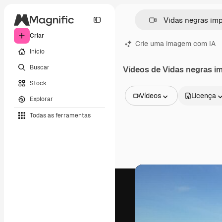
Criar
Crie uma imagem com IA
Início
Buscar
Vídeos de Vidas negras i
Stock
Vídeos
Licença
Explorar
Todas as imagens
Todas as ferramentas
Vetores
Ilustrações
Fotos
PSD
Modelos
Mockups
Vídeos
Clipes de vídeo
Animações
Modelos de vídeos
Ícones
Modelos 3D
Fontes