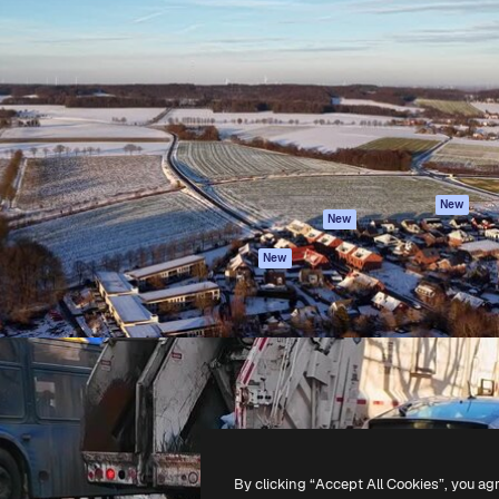
iativa para você direcionar
Spaces
Academy
alho. Mais de 1 milhão de
Assistente de IA
Documentação
e criativos, empresas,
Gerador de
Atendimento
dios.
imagens
Termos e
Gerador de vídeos
condições
Texto para voz
Política de
privacidade
Conteúdo de stock
Originais
MCP para
New
New
Claude/ChatGPT
Política de cooki
Agentes
Central de
New
confiabilidade
API
Afiliados
App móvel
Empresas
Todas as
ferramentas
-
2026
Freepik Company S.L.U.
Todos os direitos reservados
.
By clicking “Accept All Cookies”, you ag