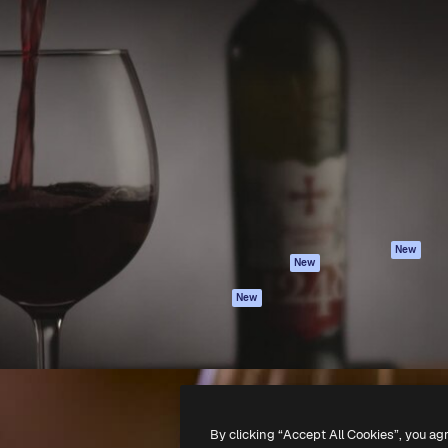
Produtos
Começar
iativa para você direcionar
Spaces
Academy
alho. Mais de 1 milhão de
Assistente de IA
Documentação
e criativos, empresas,
Gerador de
Atendimento
dios.
imagens
Termos e
Gerador de vídeos
condições
Texto para voz
Política de
privacidade
Conteúdo de stock
Originais
MCP para
New
New
Claude/ChatGPT
Política de cooki
Agentes
Central de
New
confiabilidade
API
Afiliados
App móvel
Empresas
Todas as
ferramentas
By clicking “Accept All Cookies”, you ag