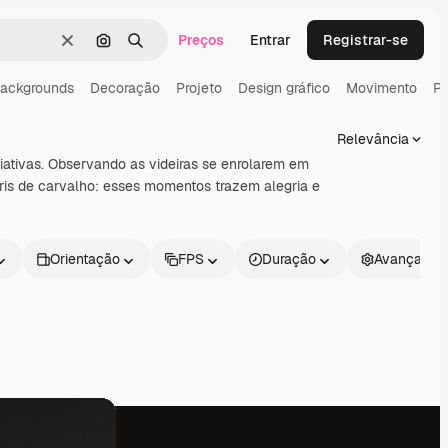
Preços
Entrar
Registrar-se
Limpar
Pesquisar por imagem
Buscar
ackgrounds
Decoração
Projeto
Design gráfico
Movimento
Pa
Relevância
iativas. Observando as videiras se enrolarem em
ris de carvalho: esses momentos trazem alegria e
Orientação
FPS
Duração
Avançado