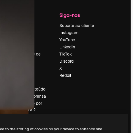
Empresa
Siga-nos
Preços
Suporte ao cliente
Sobre nós
Instagram
Reviews
YouTube
Emprego
LinkedIn
Tendências de
TikTok
pesquisa
Discord
Blog
X
Eventos
Reddit
es
Slidesgo
Vender conteúdo
Sala de imprensa
Procurando por
magnific.ai?
ree to the storing of cookies on your device to enhance site