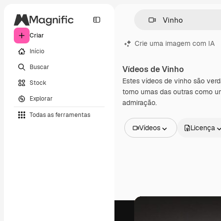
Criar
Crie uma imagem com IA
Início
Buscar
Vídeos de Vinho
Estes vídeos de vinho são ver
Stock
torno umas das outras como um
Explorar
admiração.
Todas as ferramentas
Vídeos
Licença
Todas as imagens
Vetores
Ilustrações
Fotos
PSD
Modelos
Mockups
Vídeos
Clipes de vídeo
Animações