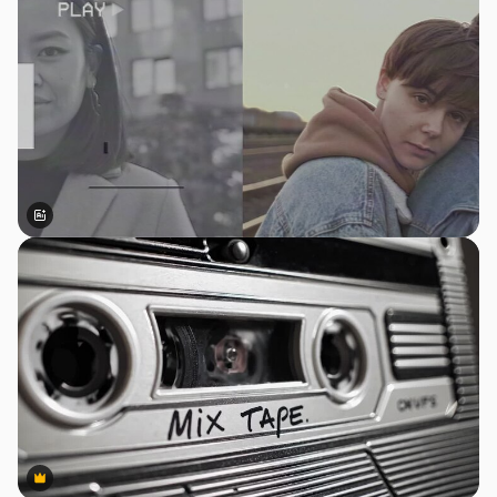
Gerado por IA
Premium
Premium