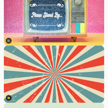
Gerado por IA
Premium
Premium