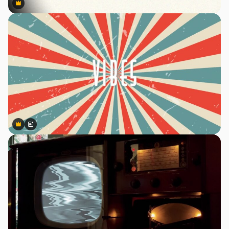
Premium
Premium
Premium
Premium
Gerado por IA