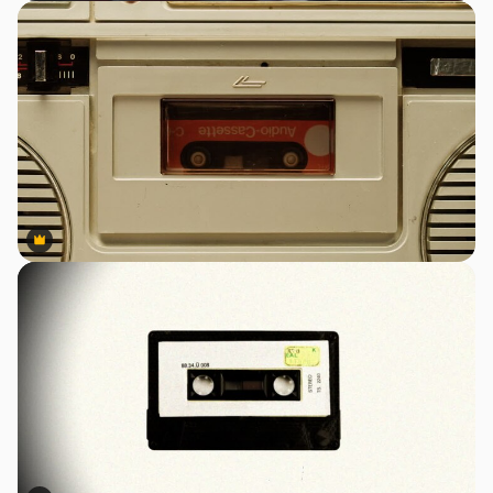
Premium
Premium