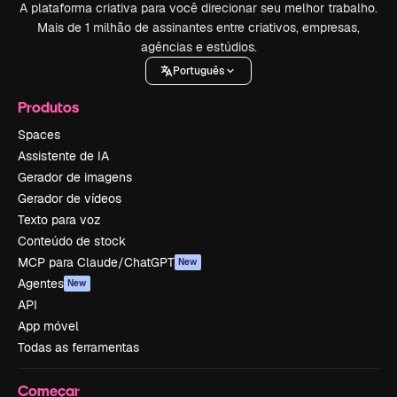
A plataforma criativa para você direcionar seu melhor trabalho.
Mais de 1 milhão de assinantes entre criativos, empresas,
agências e estúdios.
Português
Produtos
Spaces
Assistente de IA
Gerador de imagens
Gerador de vídeos
Texto para voz
Conteúdo de stock
MCP para Claude/ChatGPT
New
Agentes
New
API
App móvel
Todas as ferramentas
Começar