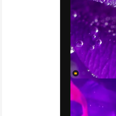
A plataforma cr
seu melhor trab
assinantes entr
agências e estú
Português
Premium
Premium
Premium
Premium
Premium
Premium
Premium
Premium
Premium
Premium
Premium
Premium
Premium
Premium
Premium
Premium
Premium
Premium
Premium
Premium
Premium
Premium
Premium
Premium
Premium
Premium
Premium
Premium
Premium
Premium
Premium
Premium
Premium
Premium
Premium
Premium
Premium
Premium
Premium
Premium
Premium
Premium
Premium
Premium
Premium
Premium
Premium
Premium
Premium
Premium
Premium
Premium
Premium
Premium
Premium
Premium
Premium
Premium
Premium
Premium
Premium
Premium
Premium
Premium
Premium
Premium
Premium
Premium
Premium
Premium
Premium
Premium
Premium
Premium
Premium
Premium
Premium
Premium
Premium
Premium
Premium
Premium
Premium
Premium
Premium
Premium
Premium
Premium
Gerado por IA
Gerado por IA
Gerado por IA
Copyright © 2010