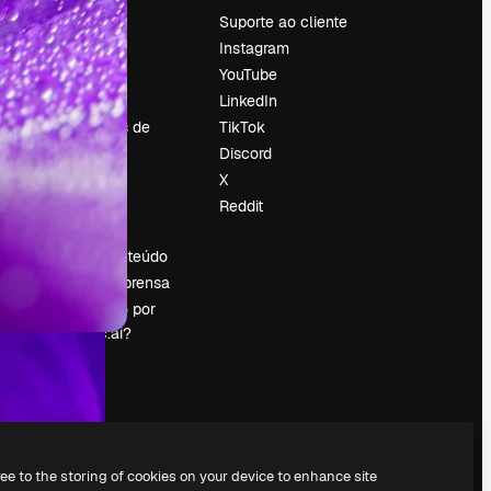
Preços
Suporte ao cliente
Sobre nós
Instagram
Reviews
YouTube
Emprego
LinkedIn
Tendências de
TikTok
pesquisa
Discord
Blog
X
Eventos
Reddit
es
Slidesgo
Vender conteúdo
Sala de imprensa
Procurando por
magnific.ai?
ree to the storing of cookies on your device to enhance site