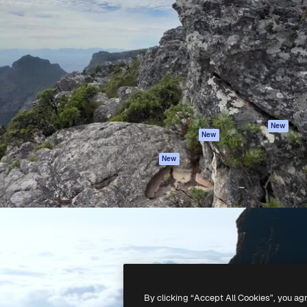
iativa para você direcionar
Spaces
Academy
alho. Mais de 1 milhão de
Assistente de IA
Documentação
e criativos, empresas,
Gerador de
Atendimento
dios.
imagens
Termos e
Gerador de vídeos
condições
Texto para voz
Política de
privacidade
Conteúdo de stock
Originais
MCP para
New
New
Claude/ChatGPT
Política de cooki
Agentes
Central de
New
confiabilidade
API
Afiliados
App móvel
Empresas
Todas as
ferramentas
-
2026
Freepik Company S.L.U.
Todos os direitos reservados
.
By clicking “Accept All Cookies”, you ag