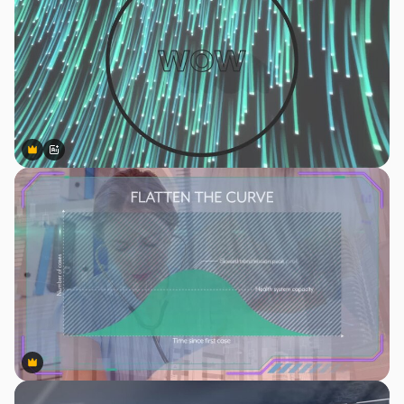
Premium
Premium
Gerado por IA
Premium
Premium