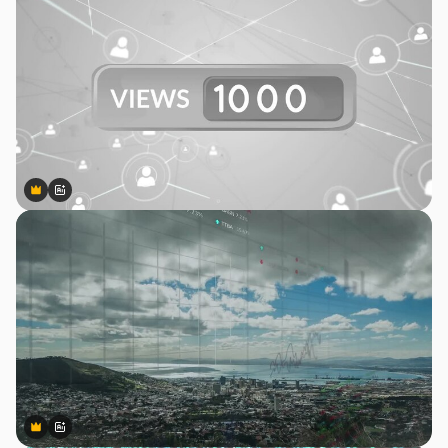
Premium
Premium
Gerado por IA
Premium
Premium
Gerado por IA