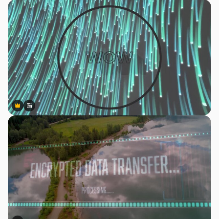
Premium
Premium
Gerado por IA