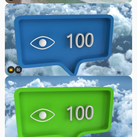
Premium
Premium
Gerado por IA