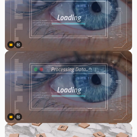
Premium
Premium
Gerado por IA
Premium
Premium
Gerado por IA