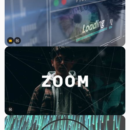
Premium
Premium
Gerado por IA
Gerado por IA