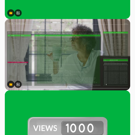
Premium
Premium
Gerado por IA
Premium
Premium
Gerado por IA