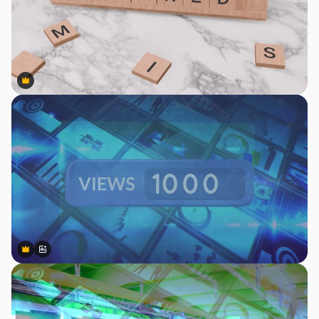
Premium
Premium
Premium
Premium
Gerado por IA