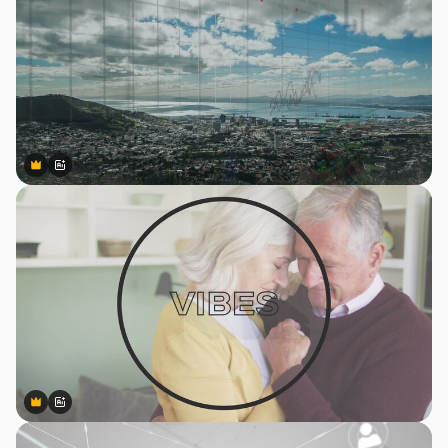
Premium
Premium
Gerado por IA
Premium
Premium
Gerado por IA