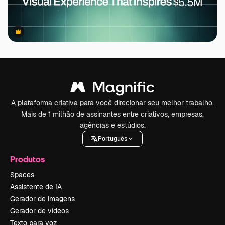
Premium
Premium
A plataforma criativa para você direcionar seu melhor trabalho.
Mais de 1 milhão de assinantes entre criativos, empresas,
agências e estúdios.
Português
Produtos
Spaces
Assistente de IA
Gerador de imagens
Gerador de vídeos
Texto para voz