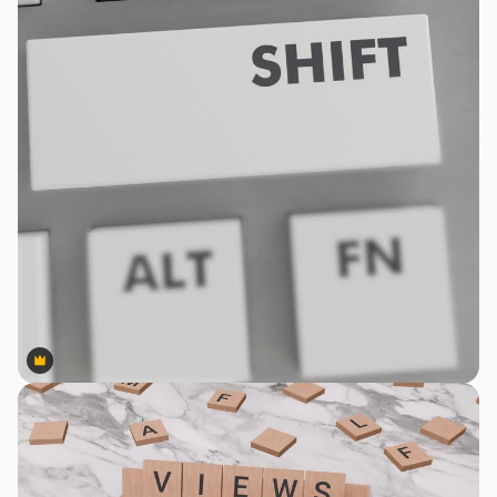
Premium
Premium