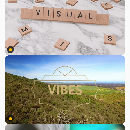
Premium
Premium
Premium
Premium