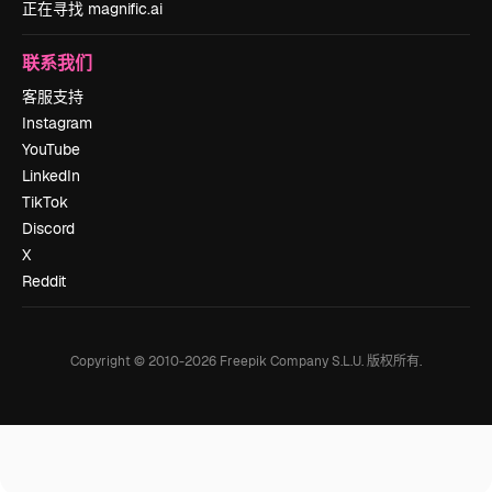
正在寻找 magnific.ai
联系我们
客服支持
Instagram
YouTube
LinkedIn
TikTok
Discord
X
Reddit
Copyright © 2010-
2026
Freepik Company S.L.U.
版权所有
.