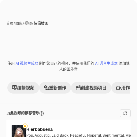
首页
/
图库
/
视频
/
情侣插画
使用
AI 视频生成器
制作您自己的视频，并使用我们的
AI 语音生成器
添加惊
人的画外音
编辑视频
重新创作
创建视频项目
用作参
此视频的推荐音乐
Hierbabuena
Pop
,
Acoustic
,
Laid Back
,
Peaceful
,
Hopeful
,
Sentimental
,
Melanc