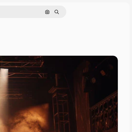
Hledat podle obrázku
Hledat