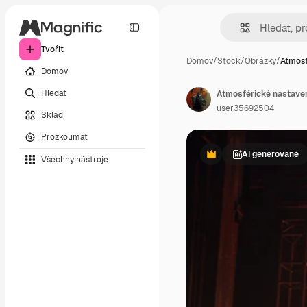
Tvořit
Domov
/
Stock
/
Obrázky
/
Atmosf
Domov
Hledat
user35692504
Sklad
Prozkoumat
AI generované
Všechny nástroje
Premium