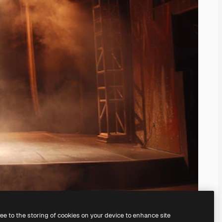
ree to the storing of cookies on your device to enhance site
mocí našeho
AI Image Generator.