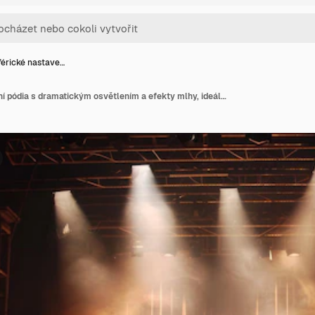
érické nastave…
Atmosférické nastavení pódia s dramatickým osvětlením a efekty mlhy, ideální pro předvádění představení