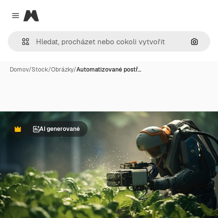
Magnific
Close menu
Hledat
Domov
/
Stock
/
Obrázky
/
Automatizované postř…
AI generované
Premium