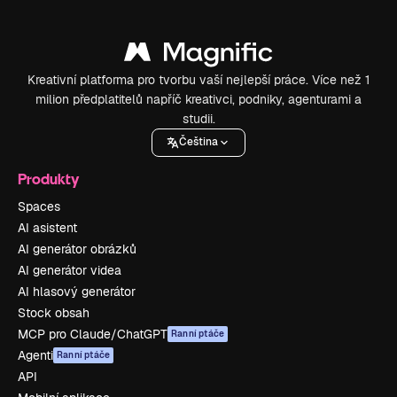
Kreativní platforma pro tvorbu vaší nejlepší práce. Více než 1
milion předplatitelů napříč kreativci, podniky, agenturami a
studii.
Čeština
Produkty
Spaces
AI asistent
AI generátor obrázků
AI generátor videa
AI hlasový generátor
Stock obsah
MCP pro Claude/ChatGPT
Ranní ptáče
Agenti
Ranní ptáče
API