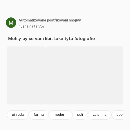
Automatizované postřikování hnojivy
husnainaltaf757
Mohly by se vám líbit také tyto fotografie
příroda
farma
moderní
polí
zelenina
budoucn