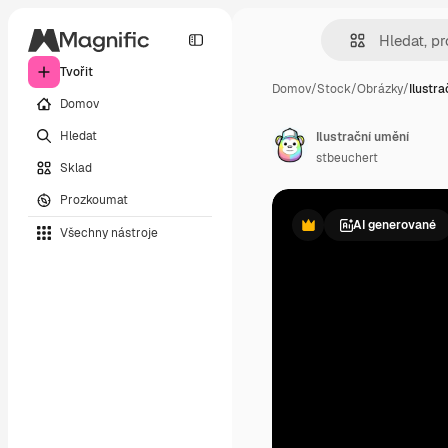
Tvořit
Domov
/
Stock
/
Obrázky
/
Ilustr
Domov
Hledat
Ilustrační umění
stbeuchert
Sklad
Prozkoumat
AI generované
Všechny nástroje
Premium