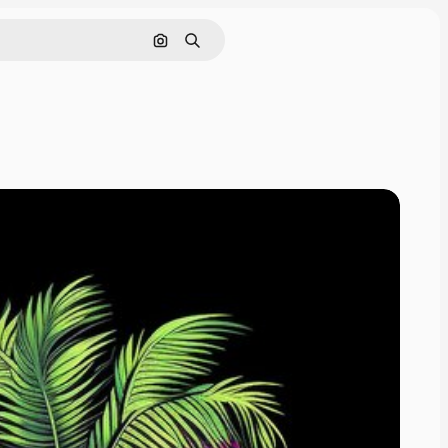
Hledat podle obrázku
Hledat